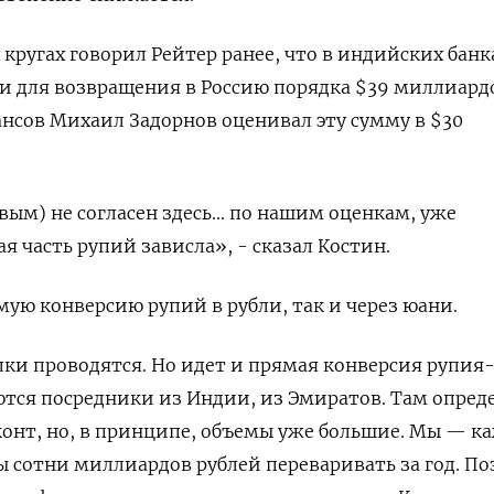
кругах говорил Рейтер ранее, что в индийских банк
 для возвращения в Россию порядка $39 миллиардо
сов Михаил Задорнов оценивал эту сумму в $30
ым) не согласен здесь... по нашим оценкам, уже
 часть рупий зависла», - сказал Костин.
мую конверсию рупий в рубли, так и через юани.
лки проводятся. Но идет и прямая конверсия рупия-
ются посредники из Индии, из Эмиратов. Там опред
конт, но, в принципе, объемы уже большие. Мы — 
сотни миллиардов рублей переваривать за год. По