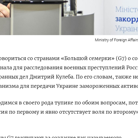
Ministry of Foreign Affair
говориться со странами «Большой семерки» (G7) о
с
ала для расследования военных преступлений Росс
анных дел Дмитрий Кулеба. По его словам, также н
ханизма для передачи Украине замороженных активо
димся в своего рода тупике по обоим вопросам, по
асия по первому и явно отсутствует воля по второму
ны G7 выступают за создание так называемого