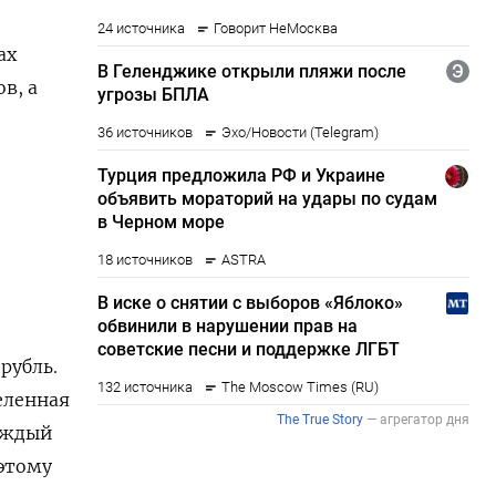
ах
в, а
рубль.
еленная
каждый
этому