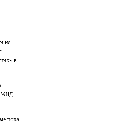
и на
я
сших» в
о
й МИД
ые пока