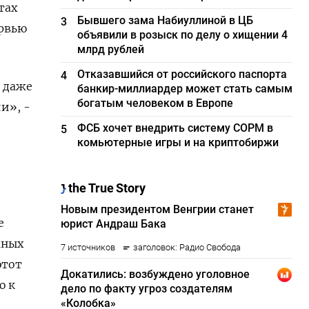
тах
Бывшего зама Набиуллиной в ЦБ
3
ервью
объявили в розыск по делу о хищении 4
млрд рублей
Отказавшийся от российского паспорта
4
с даже
банкир-миллиардер может стать самым
богатым человеком в Европе
и», -
ФСБ хочет внедрить систему СОРМ в
5
комьютерные игры и на криптобиржи
е
жных
этот
ю к