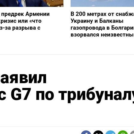
 предрек Армении
В 200 метрах от снаб
ризис или «что
Украину и Балканы
з-за разрыва с
газопровода в Болгари
взорвался неизвестны
аявил
с G7 по трибунал