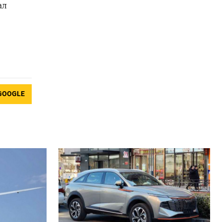
ал
GOOGLE