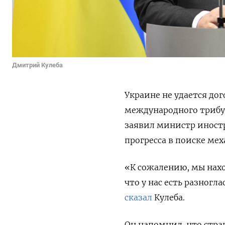
Дмитрий Кулеба
Украине не удается до
международного трибун
заявил министр иностр
прогресса в поиске ме
«К сожалению, мы нахо
что у нас есть разногл
сказал
Кулеба.
Он напомнил, что стра