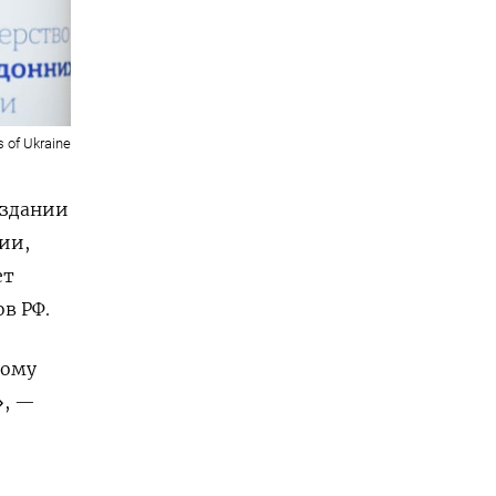
s of Ukraine
оздании
ии,
ет
в РФ.
тому
», —