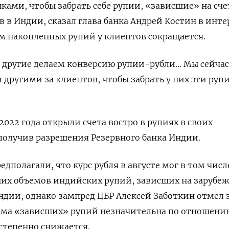
ами, чтобы забрать себе рупии, «зависшие» на сче
в в Индии, сказал глава банка Андрей Костин в инт
ем накопленных рупий у клиентов сокращается.
и другие делаем конверсию рупии-рубли... Мы сейча
 другими за клиентов, чтобы забрать у них эти рупи
2022 года открыли счета востро в рупиях в своих
получив разрешения Резервного банка Индии.
дполагали, что курс рубля в августе мог в том числ
ших объемов индийских рупий, зависших на зарубе
Индии, однако зампред ЦБР Алексей Заботкин отмел 
умма «зависших» рупий незначительна по отношени
степенно снижается.