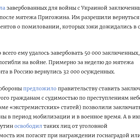
ла
завербованных для войны с Украиной заключенн
 после мятежа Пригожина. Им разрешили вернуться
ентов о помиловании, которых зэки дожидались в 
 всего ему удалось завербовать 50 000 заключенных,
погибли на войне. Примерно за неделю до мятежа
онта в Россию вернулись 32 000 осужденных.
нобороны
предложило
правительству ставить заклю
этого гражданам с судимостью по преступлениям не
оме «экстремистских» статей) позволили заключат
ы в период мобилизации и в военное время. А в и
Путин
освободил
таких лиц от уголовной
мость им погасят при награждении госнаградой ил