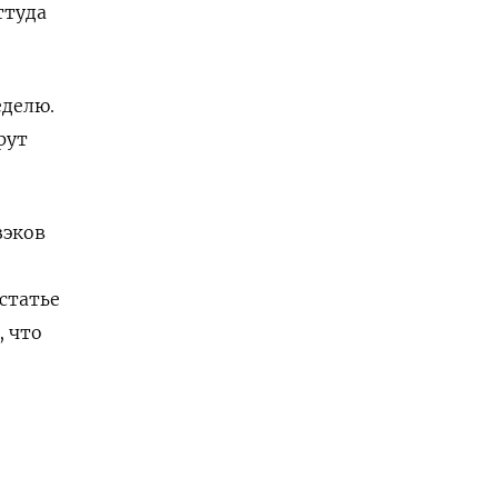
ттуда
еделю.
рут
зэков
статье
, что