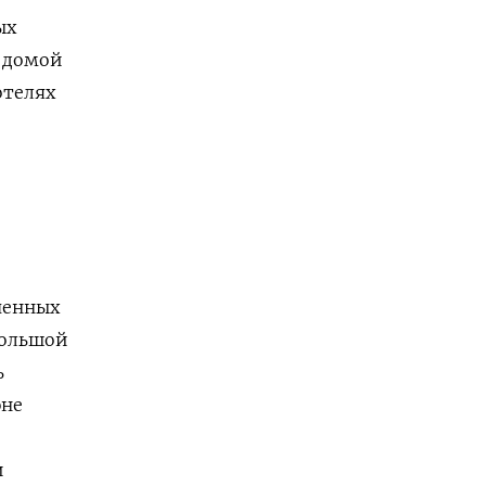
ых
 домой
отелях
ченных
большой
ь
юне
и