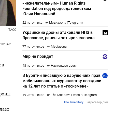
ТАСС
гнер»
ов
ороны
елает