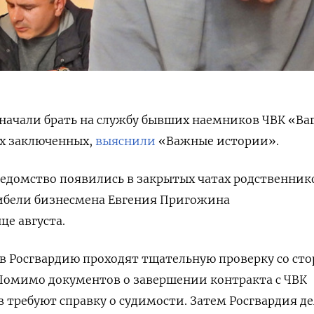
начали брать на службу бывших наемников ЧВК «Ва
х заключенных,
выяснили
«Важные истории».
ведомство появились в закрытых чатах родственник
гибели бизнесмена Евгения Пригожина
це августа.
в Росгвардию проходят тщательную проверку со ст
Помимо документов о завершении контракта с ЧВК
в требуют справку о судимости. Затем Росгвардия д