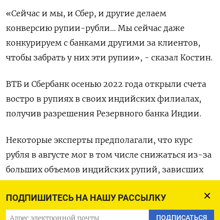
«Сейчас и мы, и Сбер, и другие делаем
конверсию рупии-рубли... Мы сейчас даже
конкурируем с банками другими за клиентов,
чтобы забрать у них эти рупии», - сказал Костин.
ВТБ и Сбербанк осенью 2022 года открыли счета
востро в рупиях в своих индийских филиалах,
получив разрешения Резервного банка Индии.
Некоторые эксперты предполагали, что курс
рубля в августе мог в том числе снижаться из-за
больших объемов индийских рупий, зависших
на зарубежных счетах экспортеров в Индии,
ПОДПИШИТЕСЬ НА НАШУ РАССЫЛКУ
однако зампред ЦБР Алексей Заботкин отмел
этот фактор, сказав, что сумма «зависших»
ПОДПИСАТЬСЯ