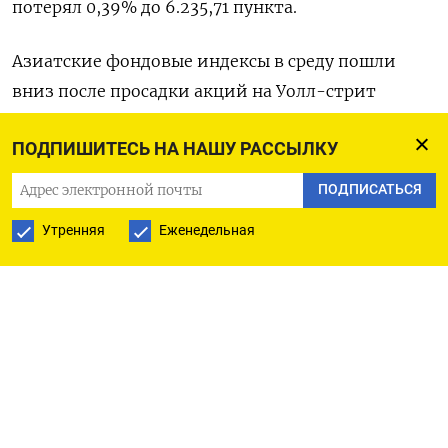
потерял 0,39% до 6.235,71 пункта.
Азиатские фондовые индексы в среду пошли
вниз после просадки акций на Уолл-стрит
накануне, когда американские инвесторы с
ПОДПИШИТЕСЬ НА НАШУ РАССЫЛКУ
напряжением ждали выхода данных инфляции.
ПОДПИСАТЬСЯ
Опрос управляющих азиатскими фондами,
Утренняя
Еженедельная
проведенный BofA Securities, показал, что
настроения в отношении Китая остаются
мрачными. «Ожидания смягчения условий
достаточно велики, но продолжающееся
отсутствие конкретных шагов (властей) привело
к тому, что аппетит к риску упал до минимума»,
- говорится в исследовании BofA Securities.