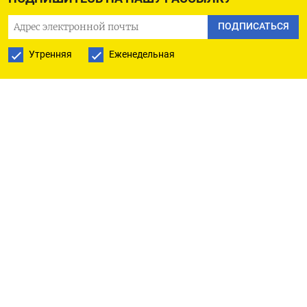
будет эффективной».
ПОДПИСАТЬСЯ
«(Ограничения на) перевод за рубеж рублей
Утренняя
Еженедельная
аналогично предыдущим мерам. Перевод
средств в зарубежный банк сам по себе не создает
спроса на валюту. Спрос возникает в момент,
когда эта валюта приобретается. Повлиять на
спрос можно только через повышение
привлекательности рубля как средства
сбережения. И кстати для курса не важно,
конвертируются ли рубли с российского счета
или иностранного».
ПРО ВАЛЮТНЫЕ ОГРАНИЧЕНИЯ
«Дискуссия по валютным ограничениям сейчас