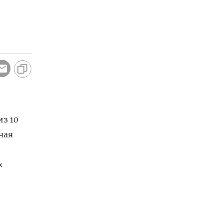
из 10
чая
х