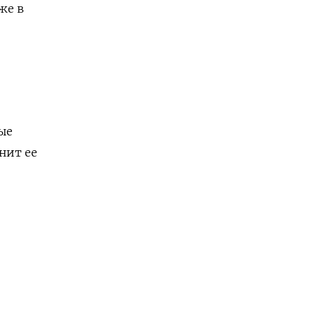
же в
ые
нит ее