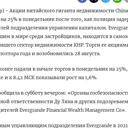
ер) - Акции китайского гиганта недвижимости China
 на 25% в понедельник после того, как полиция зад
лей подразделения управления капиталом. Evergran
шим в мире среди застройщиков, находится в само
ившего сектор недвижимости КНР. Торги ее акциям
олтора года и возобновились 28 августа.
онге падали в начале торгов в понедельник на 25%,
 и к 8.42 МСК показывали рост на 1,6%.
бщила в субботу вечером: «Органы госбезопасност
ной ответственности Ду Ляна и других подозреваем
телей Evergrande Financial Wealth Management Co».
ьным управляющим подразделения Evergrande в 2021 