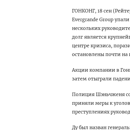
ГОНКОНГ, 18 сен (Рейт
Evergrande Group упали
нескольких руководите
долг является крупней
центре кризиса, пораз
остановлены почти на п
Акции компании в Гонк
затем отыграли падение
Полиция Шэньчженя соо
приняли меры к уголов
преступлениях руководи
Ду был назван генерал