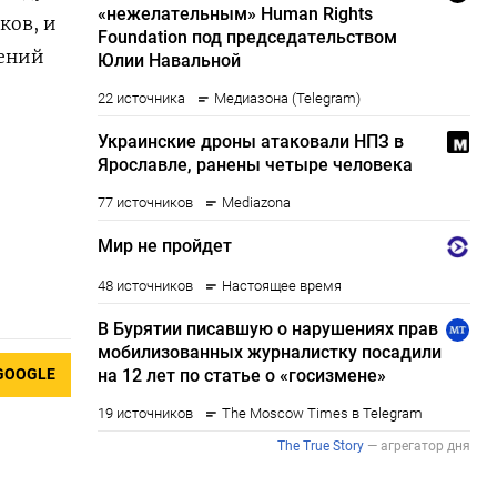
ков, и
нений
GOOGLE