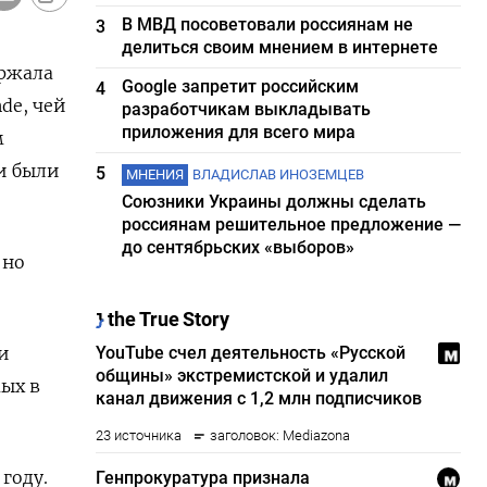
В МВД посоветовали россиянам не
3
делиться своим мнением в интернете
ержала
Google запретит российским
4
de, чей
разработчикам выкладывать
приложения для всего мира
м
и были
5
МНЕНИЯ
ВЛАДИСЛАВ ИНОЗЕМЦЕВ
Союзники Украины должны сделать
россиянам решительное предложение —
до сентябрьских «выборов»
 но
и
ых в
году.