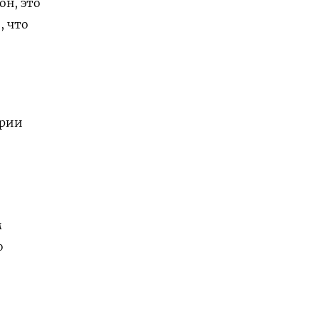
он, это
, что
арии
м
ю