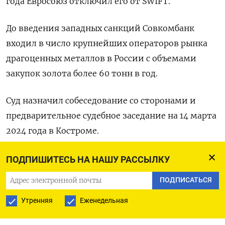
года Евросоюз отключил его от SWIFT.
До введения западных санкций Совкомбанк
входил в число крупнейших операторов рынка
драгоценных металлов в России с объемами
закупок золота более 60 тонн в год.
Суд назначил собеседование со сторонами и
предварительное судебное заседание на 14 марта
2024 года в Костроме.
Пресс-службы Совкомбанка и HSBC пока не дали
ПОДПИШИТЕСЬ НА НАШУ РАССЫЛКУ
комментарий по данному иску.
ПОДПИСАТЬСЯ
Совкомбанк уже пытался подать иск к HSBС по
Утренняя
Еженедельная
данному спору в августе, но тогда Арбитражный