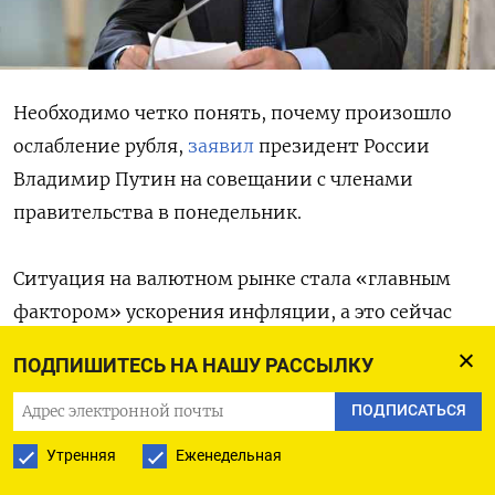
Необходимо четко понять, почему произошло
ослабление рубля,
заявил
президент России
Владимир Путин на совещании с членами
правительства в понедельник.
Ситуация на валютном рынке стала «главным
фактором» ускорения инфляции, а это сейчас
«одна из основных проблем», сказал Путин,
ПОДПИШИТЕСЬ НА НАШУ РАССЫЛКУ
обращаясь по видеосвязи к премьеру Михаилу
Мишустину и министрам экономического блока.
ПОДПИСАТЬСЯ
Утренняя
Еженедельная
Нужно «своевременно, не откладывая,