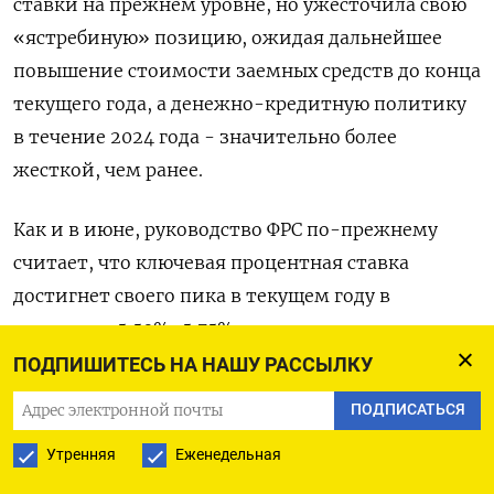
ставки на прежнем уровне, но ужесточила свою
«ястребиную» позицию, ожидая дальнейшее
повышение стоимости заемных средств до конца
текущего года, а денежно-кредитную политику
в течение 2024 года - значительно более
жесткой, чем ранее.
Как и в июне, руководство ФРС по-прежнему
считает, что ключевая процентная ставка
достигнет своего пика в текущем году в
диапазоне 5,50%-5,75%, что на четверть
процентного пункта выше текущего диапазона.
ПОДПИШИТЕСЬ НА НАШУ РАССЫЛКУ
ПОДПИСАТЬСЯ
Однако после этого, согласно обновленным
квартальным прогнозам ФРС, ставки снизятся
Утренняя
Еженедельная
лишь на половину процентного пункта в 2024