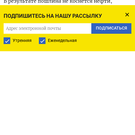
В результате пошлина не коснется нефти,
нефтепродуктов, газа, лесоматериалов, лома и
ПОДПИШИТЕСЬ НА НАШУ РАССЫЛКУ
зерна. Также из-под нее будет выведена
продукция машиностроения под кодами ТН ВЭД
ПОДПИСАТЬСЯ
84–96 (машины и оборудование, различные
Утренняя
Еженедельная
летательные аппараты, оптические
инструменты, оружие и боеприпасы).
При этом под пошлины попадут крупнейшие
статьи ненефтегазового сырьевого экспорта —
металлы, уголь и удобрения.
Вместе с тем министерствам поручено
предоставить в Минфин и Минэкономики
предложения по исключению для товаров,
которые имеют высокую зависимость от