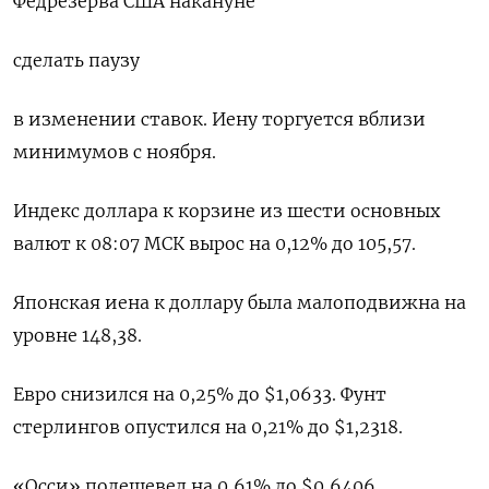
Федрезерва США накануне
сделать паузу
в изменении ставок. Иену торгуется вблизи
минимумов с ноября.
Индекс доллара к корзине из шести основных
валют к 08:07 МСК вырос на 0,12% до 105,57​.
Японская иена к доллару была малоподвижна на
уровне 148,38.
Евро снизился на 0,25% до $1,0633​. Фунт
стерлингов опустился на 0,21% до $1,2318​.
«Осси» подешевел на 0,61% до $0,6406​,