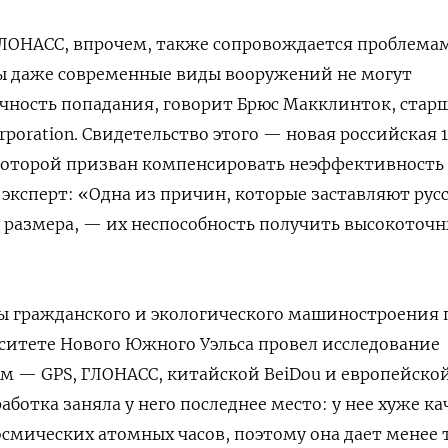
ЛОНАСС, впрочем, также сопровождается проблемам
мы даже современные виды вооружений не могут
чность попадания, говорит Брюс Макклинток, стар
poration. Свидетельство этого — новая российская 1
 которой призван компенсировать неэффективность
 эксперт: «Одна из причин, которые заставляют рус
о размера, — их неспособность получить высокоточ
ы гражданского и экологического машиностроения 
ситете Нового Южного Уэльса провел исследование
ем — GPS, ГЛОНАСС, китайской BeiDou и европейско
работка заняла у него последнее место: у нее хуже к
смических атомных часов, поэтому она дает менее