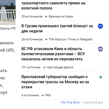
бороны РФ
начала
ой GPS,
кать
ли.
и,
перт