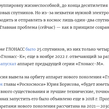
руппировку жизнеспособной, до конца десятилетия
новых спутников.
Но из-за нехватки нужной электр
водить и отправлять в космос лишь один-два спутн
«Главная проблема (сейчас) — как в принципе сохран
теме ГЛОНАСС
было
25 спутников, из них только четы
«Глонасс-К»; еще в ноябре 2022 г. отвечающий за р
запускал
аппарат предыдущей серии «Глонасс-М».
оссия вывела на орбиту аппарат нового поколения «Г
ам
главы «Роскосмоса» Юрия Борисова, «будет иметь
вного существования и лучшие технические, точно
нах запустить его было объявлено еще в 2018 г. Пр
ратами нового поколения рассчитана на 2021—2030 