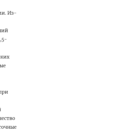
и. Из-
ший
,5-
ских
ные
при
й
ачество
 точные