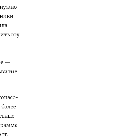
 нужно
оники
ика
ить эту
ре —
азвитие
лонасс-
 более
стные
ограмма
гг.