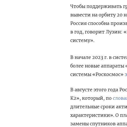
Чтобы поддерживать г
вывести на орбиту 20 
Россия способна произ
в год, говорит Лузин: 
систему».
В начале 2023 г. в сис
более новые аппараты 
системы «Роскосмос»
В августе этого года Р
К2», который, по
слов
длительные сроки акти
характеристики». О пла
замены спутников аппа