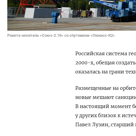
Ракета-носитель «Союз-2.1б» со спутником «Глонасс-К2»
Российская система ге
2000-х, обещая создат
оказалась на грани тех
Размещенные на орбите
новые мешают санкции
В настоящий момент б
у других близок к ист
Павел Лузин, старший 