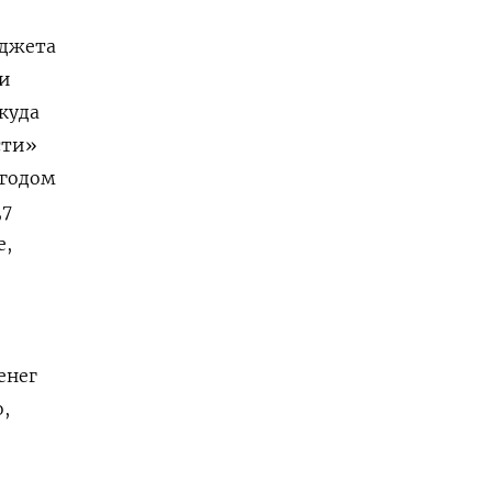
юджета
ли
куда
сти»
 годом
,7
е,
енег
,