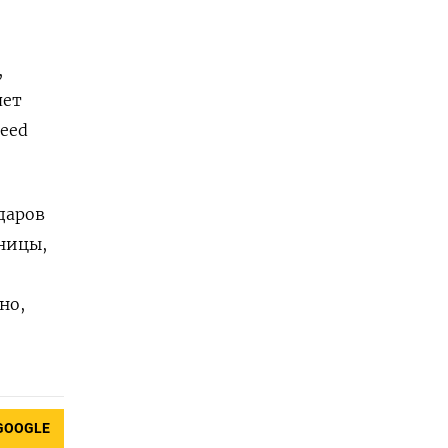
,
яет
eed
даров
ницы,
но,
GOOGLE