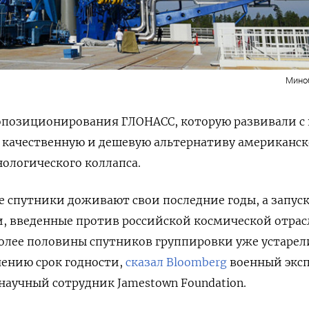
Мино
опозиционирования ГЛОНАСС, которую развивали с 
ь качественную и дешевую альтернативу американск
нологического коллапса.
 спутники доживают свои последние годы, а запус
, введенные против российской космической отрас
олее половины спутников группировки уже устарел
ечению срок годности,
сказал Bloomberg
военный экс
научный сотрудник Jamestown Foundation.