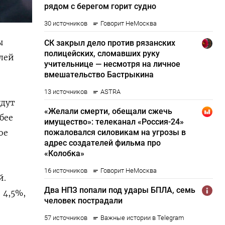
ы
блей
удут
бее
ое
й.
 4,5%,