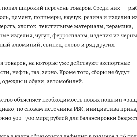
попал широкий перечень товаров. Среди них — рыб
оль, цемент, полимеры, каучук, резина и изделия из
шерсть, хлопок, текстильные материалы, керамика,
ые изделия, чугун, ферросплавы, изделия из черны
ный алюминий, свинец, олово и ряд других.
я товаров, на которые уже действуют экспортные
ти, нефть, газ, зерно. Кроме того, сборы не будут
, одежды и обуви, автомобилей.
ство объясняет необходимость новых пошлин «за
днако, по словам источника РБК, инициатива прин
жно 500–700 млрд рублей для балансировки бюджет
ста в казне образовался дефицит в размере 2,36 тр