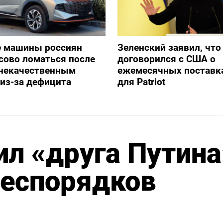
е машины россиян
Зеленский заявил, что
сово ломаться после
договорился с США о
 некачественным
ежемесячных поставка
из-за дефицита
для Patriot
л «друга Путина
беспорядков