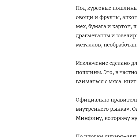
Под курсовые пошлины 
овощи и фрукты, алког
мех, бумага и картон, 
драгметаллы и ювелирн
металлов, необработан
Исключение сделано дл
пошлины. Это, в частнос
взиматься с мяса, книг
Официально правитель
внутреннего рынка». О
Минфину, которому ну
По итогам января–авгу