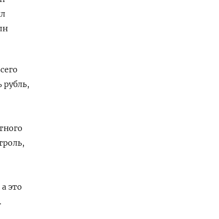
ыл
лн
сего
 рубль,
ютного
троль,
а это
.