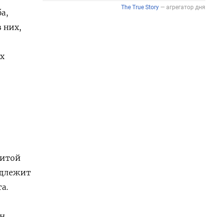
а,
 них,
х
щитой
адлежит
а.
лн