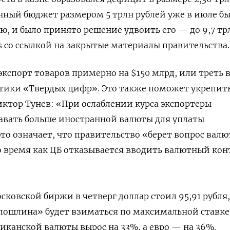
нный бюджет размером 5 трлн рублей уже в июле б
ю, и было принято решение удвоить его — до 9,7 тр
rs со ссылкой на закрытые материалы правительства.
экспорт товаров примерно на $150 млрд, или треть в
тики «Твердых цифр». Это также поможет укрепить
ктор Тунев: «При ослаблении курса экспортеры
авать больше иностранной валюты для уплаты
это означает, что правительство «берет вопрос вал
то время как ЦБ отказывается вводить валютный кон
ковской биржи в четверг доллар стоил 95,91 рубля, 
 пошлина» будет взиматься по максимальной ставке
риканской валюты вырос на 33%, а евро — на 36%.