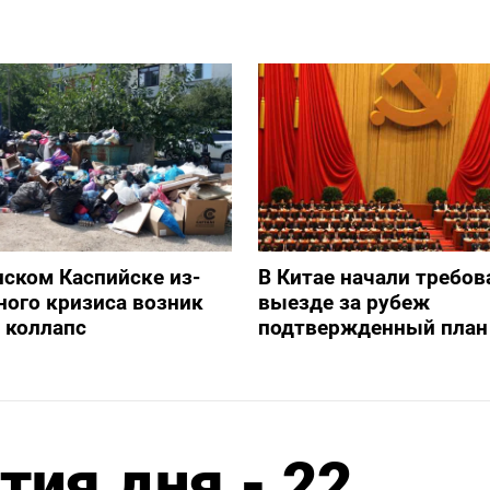
нском Каспийске из-
В Китае начали требов
ного кризиса возник
выезде за рубеж
 коллапс
подтвержденный план
ия дня - 22