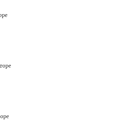
оре
кторе
торе