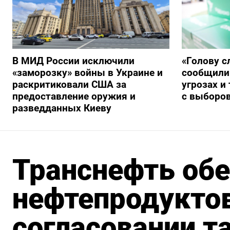
В МИД России исключили
«Голову с
«заморозку» войны в Украине и
сообщили
раскритиковали США за
угрозах и
предоставление оружия и
с выборо
разведданных Киеву
Транснефть обе
нефтепродуктов
согласовании 