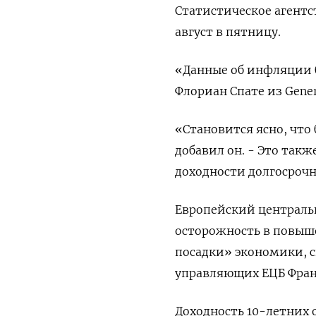
Статистическое агентс
август в пятницу.
«Данные об инфляции б
Флориан Спате из Genera
«Становится ясно, что
добавил он. - Это так
доходности долгосроч
Европейский центральн
осторожность в повыш
посадки» экономики, с
управляющих ЕЦБ Франс
Доходность 10-летних о