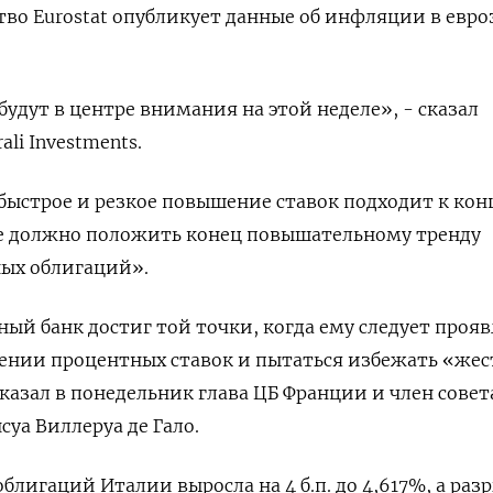
тво Eurostat опубликует данные об инфляции в евро
удут в центре внимания на этой неделе», - сказал
li Investments.
 быстрое и резкое повышение ставок подходит к конц
же должно положить конец повышательному тренду
ных облигаций».
ый банк достиг той точки, когда ему следует прояв
ении процентных ставок и пытаться избежать «же
казал в понедельник глава ЦБ Франции и член совет
уа Виллеруа де Гало.
блигаций Италии выросла на 4 б.п. до 4,617%, а раз