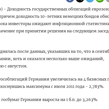
р) - Доходность государственных облигаций еврозо
 причем доходность 10-летних немецких бондов обн
, пока инвесторы ожидают инфляционной статистик
значение при принятии решения на следующем засе
нялась после данных, указавших на то, что в сентя
ании, хоть и оказался несколько выше ожиданий,
ю с августом.
гособлигаций Германии увеличилась на 4 базисных 
в коснувшись максимума с июля 2011 года - 2,783%.
госбумаг Германии выросла на 1 б.п. до 3,263%.