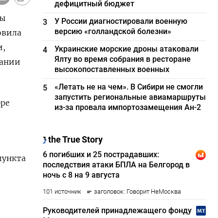
дефицитный бюджет
ны
У России диагностировали военную
3
версию «голландской болезни»
овила
и,
Украинские морские дроны атаковали
4
Ялту во время собрания в ресторане
дании
высокопоставленных военных
«Летать не на чем». В Сибири не смогли
5
запустить региональные авиамаршруты
бре
из-за провала импортозамещения Ан-2
пункта