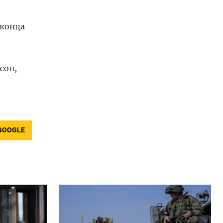
 конца
сон,
GOOGLE