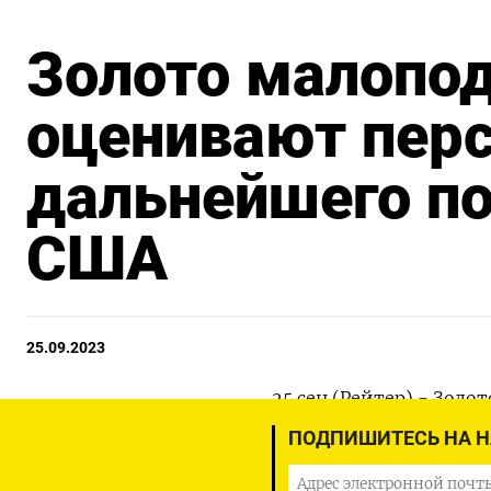
Золото малопо
оценивают пер
дальнейшего п
США
25.09.2023
25 сен (Рейтер) - Зол
понедельник после неб
ПОДПИШИТЕСЬ НА 
инвесторы оценивали 