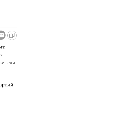
чит
ых
авителя
партий