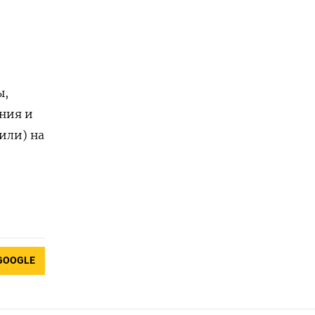
ы,
ния и
или) на
GOOGLE