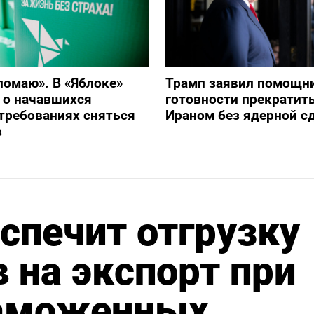
ломаю». В «Яблоке»
Трамп заявил помощн
 о начавшихся
готовности прекратить
 требованиях сняться
Ираном без ядерной с
в
спечит отгрузку
 на экспорт при
таможенных