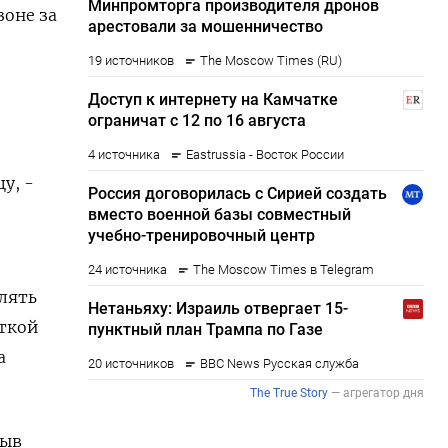
зоне за
у, -
лять
сткой
а
рыв