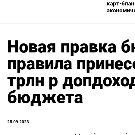
карт-блан
экономич
Новая правка 
правила принесе
трлн р допдохо
бюджета
25.09.2023