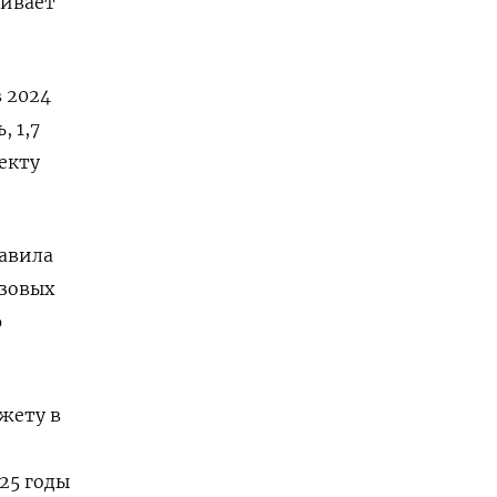
чивает
 2024
 1,7
екту
равила
азовых
р
жету в
25 годы