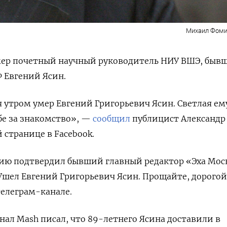
Михаил Фоми
мер почетный научный руководитель НИУ ВШЭ, быв
 Евгений Ясин.
я утром умер Евгений Григорьевич Ясин. Светлая ем
ьбе за знакомство», —
сообщил
публицист Александр
 странице в Facebook.
ию подтвердил бывший главный редактор «Эха Мо
Ушел Евгений Григорьевич Ясин. Прощайте, дорогой
телеграм-канале.
анал Mash
писал, что 89-летнего Ясина доставили в