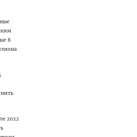
нные
аким
ые 8
иллиона
5
лнить
ле 2022
ть
устили