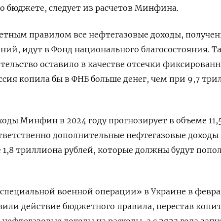
о бюджете, следует из расчетов Минфина.
жетным правилом все нефтегазовые доходы, получе
ений, идут в Фонд национального благосостояния. Т
ительство оставило в качестве отсечки фиксированн
ссия копила бы в ФНБ больше денег, чем при 9,7 тр
ходы Минфин в 2024 году прогнозирует в объеме 11,
ответственно дополнительные нефтегазовые доходы
 1,8 триллиона рублей, которые должны будут попо
«специальной военной операции» в Украине в февра
вили действие бюджетного правила, перестав копи
 нефтегазовые доходы на расходы, а с 2023 года зап