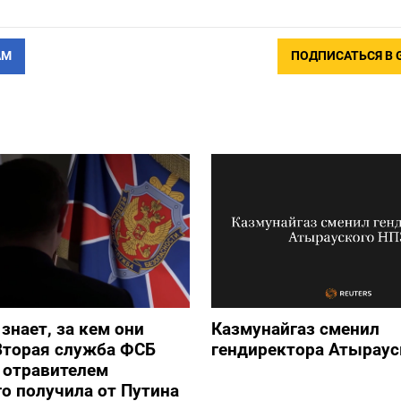
АМ
ПОДПИСАТЬСЯ В 
 знает, за кем они
Казмунайгаз сменил
Вторая служба ФСБ
гендиректора Атыраус
с отравителем
о получила от Путина