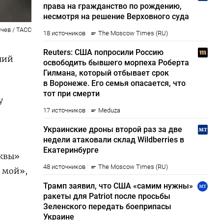
чев / ТАСС
ший
у
сквы»
 мой»,