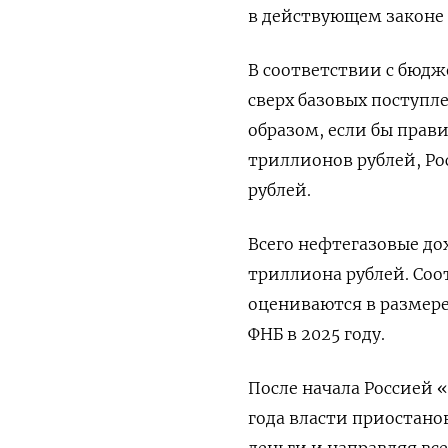
в действующем законе 
В соответствии с бюд
сверх базовых поступл
образом, если бы прав
триллионов рублей, Ро
рублей.
Всего нефтегазовые до
триллиона рублей. Со
оцениваются в размере
ФНБ в 2025 году.
После начала Россией 
года власти приостано
деньги и направляя все