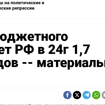
ш на политические и
еские репрессии
бюджетного
т РФ в 24г 1,7
дов -- материал