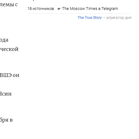
блемы с
ода
ической
 ВШЭ он
 Ясин
бря в