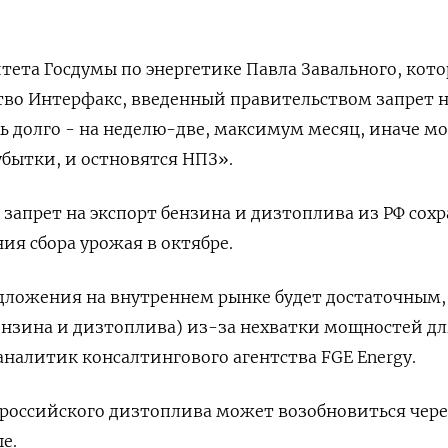
ета Госдумы по энергетике Павла Завального, кото
тво Интерфакс, введенный правительством запрет 
ь долго - на неделю-две, максимум месяц, иначе 
убытки, и остновятся НПЗ».
 запрет на экспорт бензина и дизтоплива из РФ сох
ия сбора урожая в октябре.
дложения на внутреннем рынке будет достаточным,
ензина и дизтоплива) из-за нехватки мощностей дл
аналитик консалтингового агентства FGE Energy.
т российского дизтоплива может возобновиться чере
е.