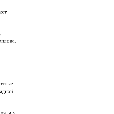
жет
,
оплива,
ортные
падной
почти 4