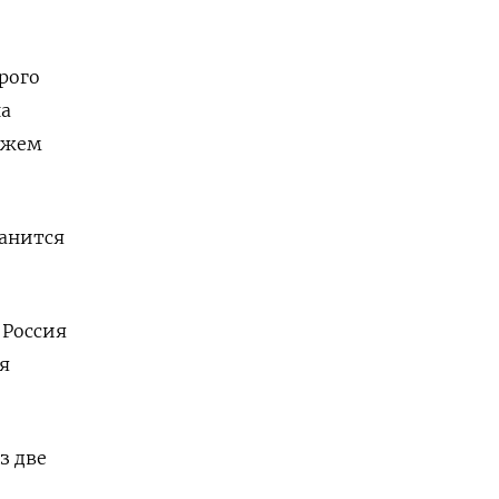
рого
на
можем
ранится
 Россия
я
з две