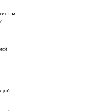
тинг на
у
дней
акций