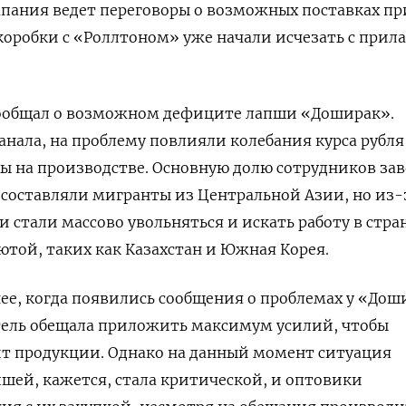
мпания ведет переговоры о возможных поставках п
 коробки с «Роллтоном» уже начали исчезать с прил
 сообщал о возможном дефиците лапши «Доширак».
анала, на проблему повлияли колебания курса рубля
лы на производстве. Основную долю сотрудников зав
составляли мигранты из Центральной Азии, но из-
и стали массово увольняться и искать работу в стра
ютой, таких как Казахстан и Южная Корея.
нее, когда появились сообщения о проблемах у «Дош
ль обещала приложить максимум усилий, чтобы
т продукции. Однако на данный момент ситуация
пшей, кажется, стала критической, и оптовики