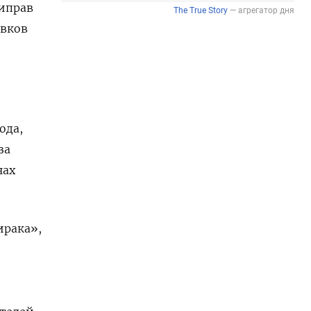
риправ
авков
ода,
за
нах
ирака»,