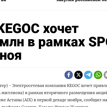
KEGOC хочет
 млн в рамках S
 ноя
тер) - Электросетевая компания KEGOС хочет привле
5 миллиона) в рамках вторичного размещения акций
е Астаны (AIX) в первой декаде ноября, сообщил на
ва госфонда Самрук-Казына Нурлан Жакупов.