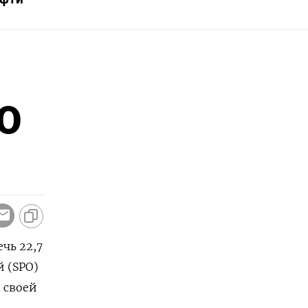
PO
чь 22,7
 (SPO)
 своей