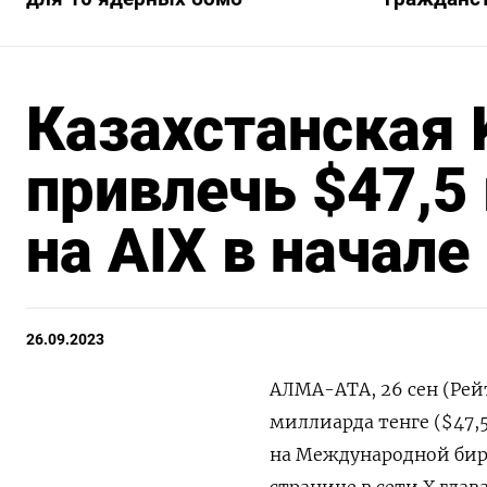
Казахстанская 
привлечь $47,5
на AIX в начале
26.09.2023
АЛМА-АТА, 26 сен (Рей
миллиарда тенге ($47,
на Международной бирж
странице в сети Х гла