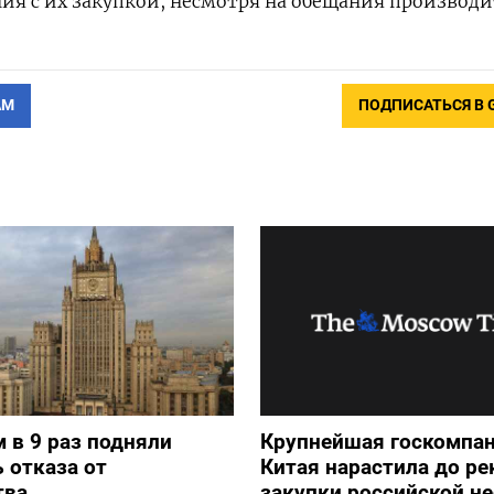
я с их закупкой, несмотря на обещания производи
АМ
ПОДПИСАТЬСЯ В 
 в 9 раз подняли
Крупнейшая госкомпа
 отказа от
Китая нарастила до ре
тва
закупки российской н