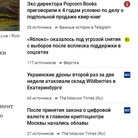
ve / flickr
рки
омент
но