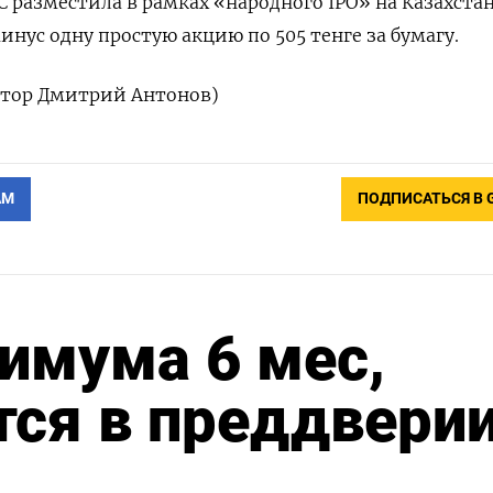
C разместила в рамках «народного IPO» на Казахста
нус одну простую акцию по 505 тенге за бумагу.
ктор Дмитрий Антонов)
АМ
ПОДПИСАТЬСЯ В 
имума 6 мес,
тся в преддвери