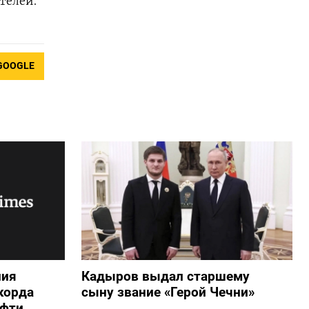
телей.
GOOGLE
ния
Кадыров выдал старшему
корда
сыну звание «Герой Чечни»
ефти