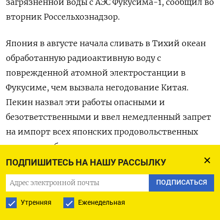
загрязненной воды с АЭС Фукусима-1, сообщил во
вторник Россельхознадзор.
Япония в августе начала сливать в Тихий океан
обработанную радиоактивную воду с
поврежденной атомной электростанции в
Фукусиме, чем вызвала негодование Китая.
Пекин назвал эти работы опасными и
безответственными и ввел немедленный запрет
на импорт всех японских продовольственных
товаров, добытых в море.
ПОДПИШИТЕСЬ НА НАШУ РАССЫЛКУ
«Учитывая возможные риски радиационного
ПОДПИСАТЬСЯ
загрязнения продукции, Россельхознадзор
рассматривает присоединение к китайским
Утренняя
Еженедельная
ограничениям на поставки рыбопродукции из