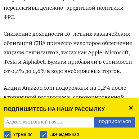
перспективы денежно-кредитной политики
ФРС.
Снижение доходности 10-летних казначейских
облигаций США принесло некоторое облегчение
акциям техгигантов, таких как Apple, Microsoft,
Tesla и Alphabet. Бумаги прибавили в стоимости
от 0,4% до 0,6% в ходе внебиржевых торгов.
Акции Amazon.com подорожали на 0,2% после
вторничной распродажи, спровоцированной
антимонопольным иском Федеральной торговой
ПОДПИШИТЕСЬ НА НАШУ РАССЫЛКУ
комиссии США в отношении онлайн-ритейлера.
ПОДПИСАТЬСЯ
Фьючерсы на Dow к 15:49 МСК выросли на 0,3%, на
Утренняя
Еженедельная