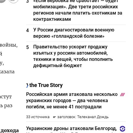
«Если вербовка не сработает — будет
3
мобилизация». Две трети российских
регионов начали платить охотникам за
контрактниками
У России диагностировали военную
4
версию «голландской болезни»
 войны,
Правительство ускорит продажу
5
изъятых у россиян автомобилей,
й
техники и вещей, чтобы пополнить
у,
дефицитный бюджет
казала
астут
ь раз
 дохода