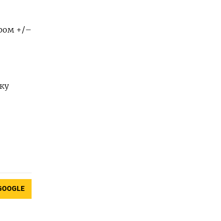
ором +/–
ку
GOOGLE