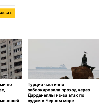
GOOGLE
ами по
Турция частично
ве,
заблокировала проход через
Дарданеллы из-за атак по
о меньшей
судам в Черном море