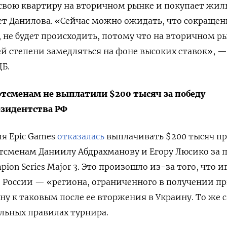
 свою квартиру на вторичном рынке и покупает жил
ет Данилова. «Сейчас можно ожидать, что сокраще
, не будет происходить, потому что на вторичном р
ей степени замедляться на фоне высоких ставок», —
ЦБ.
тсменам не выплатили $200 тысяч за победу
езидентства РФ
я Epic Games
отказалась
выплачивать $200 тысяч п
ртсменам
Даниилу Абдрахманову и Егору Люсико
за 
pion Series Major 3. Это произошло из-за того, что 
России — «региона, ограниченного в получении пр
ну к таковым после ее вторжения в Украину.
То же 
льных правилах турнира.