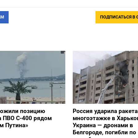
АМ
ПОДПИСАТЬСЯ В 
тожили позицию
Россия ударила ракет
а ПВО С-400 рядом
многоэтажке в Харько
ом Путина»
Украина — дронами в
Белгороде, погибли п