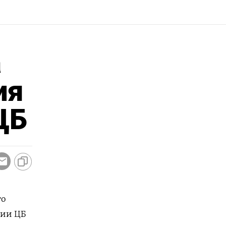
а
ия
ЦБ
го
нии ЦБ