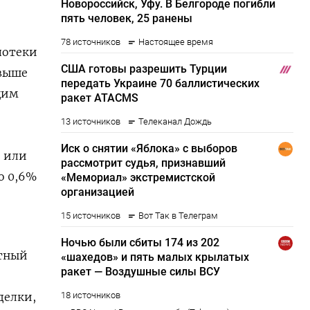
ипотеки
свыше
щим
, или
о 0,6%
атный
делки,