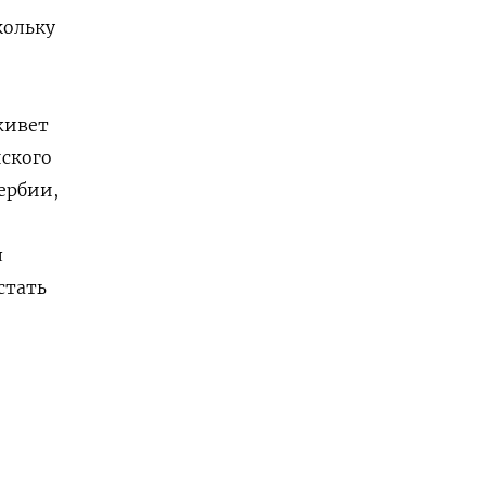
кольку
живет
йского
ербии,
л
стать