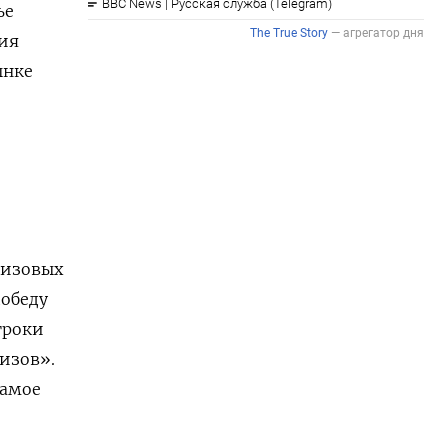
ье
ния
ынке
ризовых
победу
игроки
изов».
самое