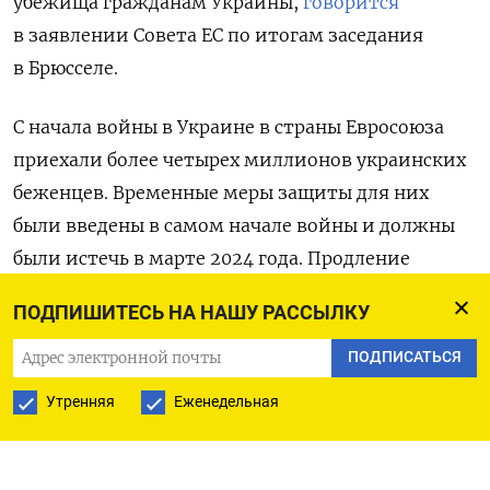
убежища гражданам Украины,
говорится
в заявлении Совета ЕС по итогам
заседания
в Брюсселе.
С начала войны в Украине в страны Евросоюза
приехали более четырех миллионов украинских
беженцев.
Временные меры защиты для них
были введены в самом начале войны и должны
были истечь в марте 2024 года.
Продление
статуса защиты обеспечит определенность
ПОДПИШИТЕСЬ НА НАШУ РАССЫЛКУ
живущих в ЕС украинских беженцев еще на год,
следует из заявления.
ПОДПИСАТЬСЯ
Утренняя
Еженедельная
«ЕС будет поддерживать украинский народ
столько, сколько потребуется», — заявил в связи
с этим исполняющий обязанности министра