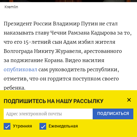
Kremlin
Президент России Владимир Путин не стал
наказывать главу Чечни Рамзана Кадырова за то,
что его 15-летний сын Адам избил жителя
Волгограда Никиту Журавеля, арестованного
за поджигание Корана. Видео насилия
опубликовал
сам руководитель республики,
отметив, что он гордится поступком своего
ребенка.
ПОДПИШИТЕСЬ НА НАШУ РАССЫЛКУ
По итогам незапланированной встречи Путина
с Кадыровым выяснилось, что глава государства,
ПОДПИСАТЬСЯ
напротив, поощрил его, одобрив строительство
Утренняя
Еженедельная
мечети в Москве, в районе Южное Бутово.