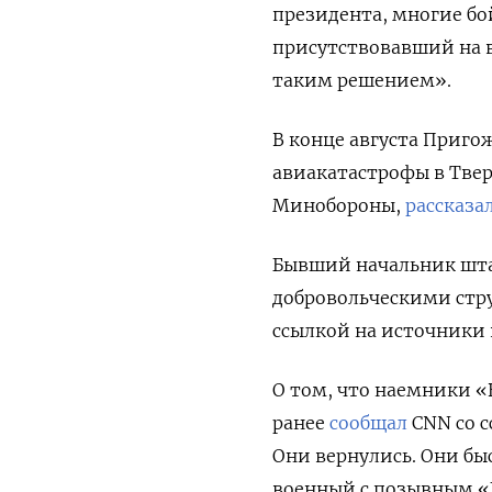
президента, многие бой
присутствовавший на вс
таким решением».
В конце августа Приго
авиакатастрофы в Тверс
Минобороны,
рассказа
Бывший начальник штаб
добровольческими стр
ссылкой на источники 
О том, что наемники «
ранее
сообщал
CNN
со 
Они вернулись. Они бы
военный с позывным «Г