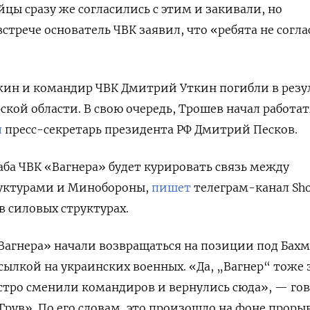
цы сразу же согласились с этим и закивали, но
трече основатель ЧВК заявил, что «ребята не согла
жин и командир ЧВК Дмитрий Уткин погибли в резу
кой области. В свою очередь, Трошев начал работат
л
пресс-секретарь президента РФ Дмитрий Песков.
а ЧВК «Вагнера» будет курировать связь между
уктурами и Минобороны,
пишет
телеграм-канал Sh
в силовых структурах.
Вагнера» начали возвращаться на позиции под Бах
ссылкой на украинских военных. «Да, „Вагнер“ тоже з
стро сменили командиров и вернулись сюда», — го
рув». По его словам, это произошло на фоне проры