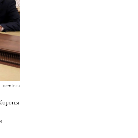
kremlin.ru
обороны
и