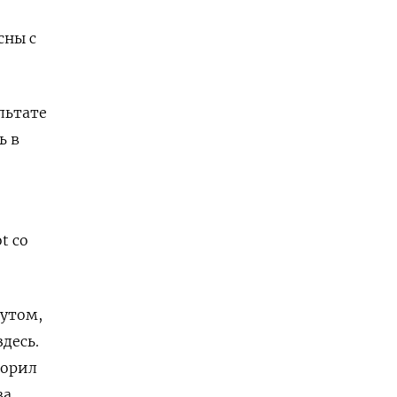
сны с
льтате
ь в
ot
со
мутом,
десь.
ворил
ва