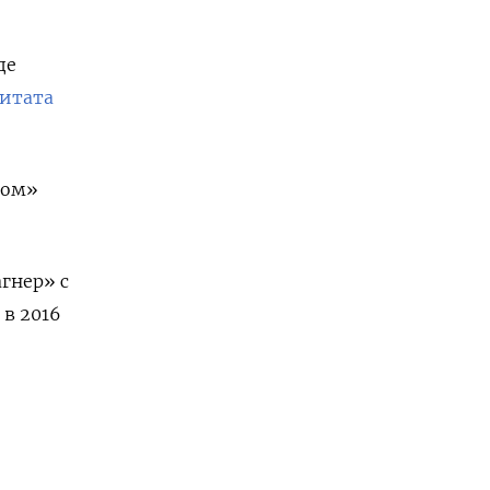
де
итата
ком»
гнер» с
в 2016