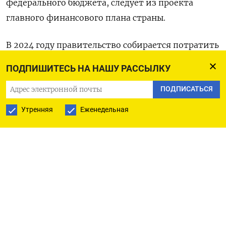
федерального бюджета, следует из проекта
главного финансового плана страны.
В 2024 году правительство собирается потратить
по закрытым статьям 11,0 триллиона рублей, или
ПОДПИШИТЕСЬ НА НАШУ РАССЫЛКУ
30% от общих трат казны.
ПОДПИСАТЬСЯ
Общую сумму расходов на следующий год в
Утренняя
Еженедельная
проекте бюджета Минфин установил в размере
36,66 триллиона рублей. При этом по разделам и
целевым статьям расписаны лишь 25,65
триллиона рублей, следует из приложений к
проекту федерального бюджета.
В этом году правительство планировало
потратить по закрытым статьям 6,58 триллиона