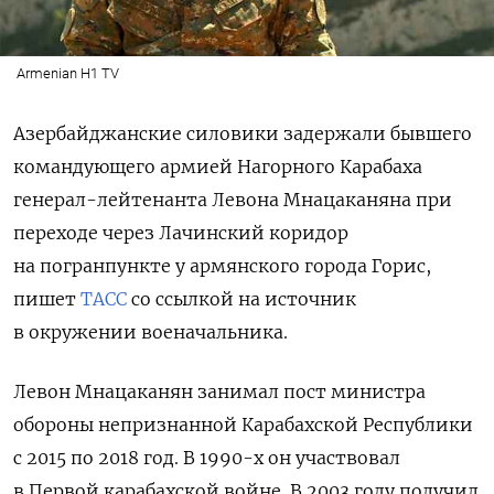
Armenian H1 TV
Азербайджанские силовики задержали бывшего
командующего армией Нагорного Карабаха
генерал-лейтенанта Левона Мнацаканяна при
переходе через Лачинский коридор
на погранпункте у армянского города Горис,
пишет
ТАСС
со ссылкой на источник
в окружении военачальника.
Левон Мнацаканян занимал пост министра
обороны непризнанной Карабахской Республики
с 2015 по 2018 год. В 1990-х он
участвовал
в Первой карабахской войне. В 2003 году получил