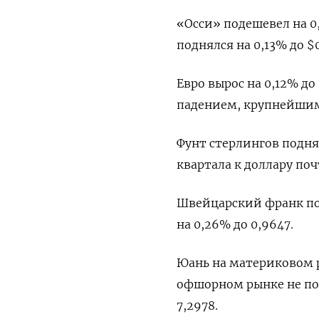
«Осси» подешевел на 0,
поднялся на 0,13% до $0
Евро вырос на 0,12% д
падением, крупнейшим
Фунт стерлингов поднял
квартала к доллару поч
Швейцарский франк подо
на 0,26%​ до 0,9647.
Юань на материковом ры
офшорном рынке не по
7,2978.