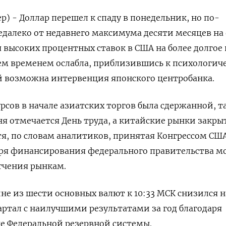
р) - Доллар перешел к спаду в понедельник, но по-
далеко от недавнего максимума десяти месяцев на
 высоких процентных ставок в США на более долгое 
ем временем ослабла, приблизившись к психологич
й возможна интервенция японского центробанка.
сов в начале азиатских торгов была сдержанной, та
ня отмечается День труда, а китайские рынки закры
я, по словам аналитиков, принятая Конгрессом США
ября финансирования федерального правительства м
гчения рынкам.
не из шести основных валют к 10:33 МСК снизился н
вартал с наилучшими результатами за год благодаря
е Федеральной резервной системы.