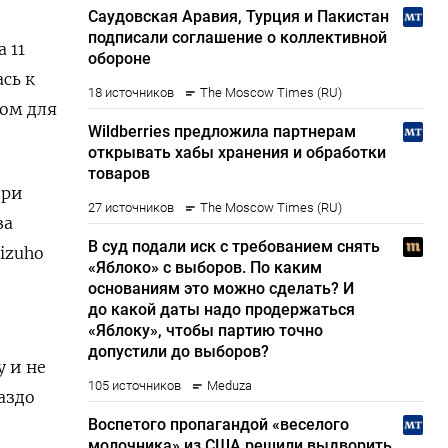
 11
сь к
дом для
ери
за
izuho
у и не
аздо