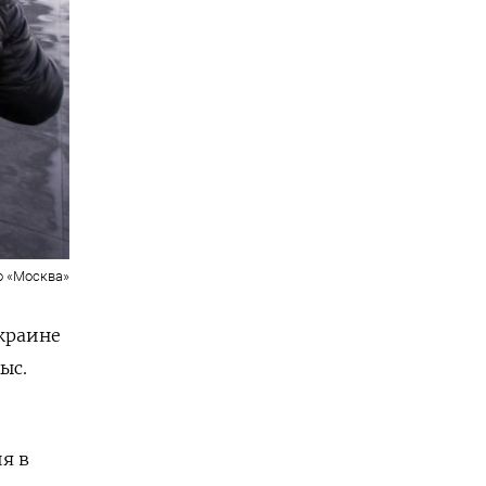
о «Москва»
краине
ыс.
я в