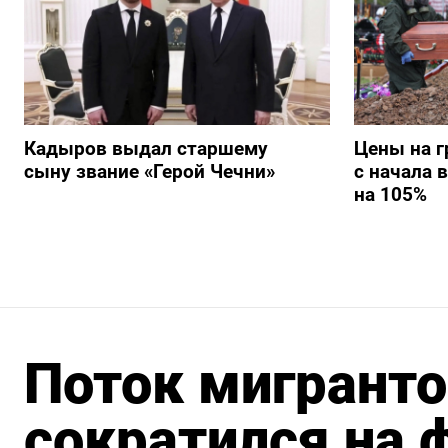
Кадыров выдал старшему
Цены на г
сыну звание «Герой Чечни»
с начала 
на 105%
Поток мигранто
сократился на 