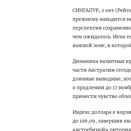
СИНГАПУР, 2 окт (Рейте
прежнему находится не
перспектив сохранения
чем ожидалось. Иена т
важной зоне, в которо
Динамика валютных кур
части Австралии сегод
длинные выходные, хот
о продлении до 17 но
принести чувство обле
Индекс доллара к корзи
до 106,09​, завершив к
«ястребиной» риторик