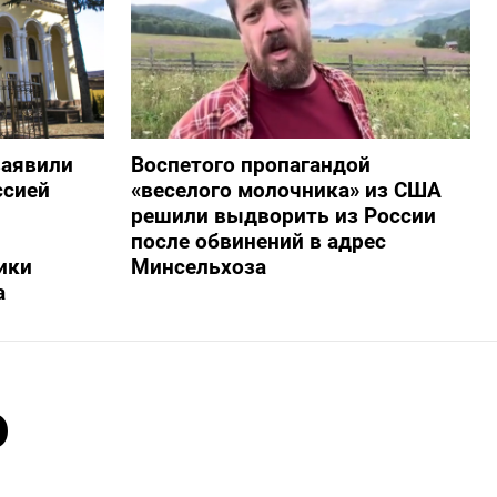
заявили
Воспетого пропагандой
ссией
«веселого молочника» из США
решили выдворить из России
после обвинений в адрес
ики
Минсельхоза
а
о