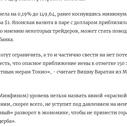
ела на 0,19%​ до 149,64, ранее коснувшись минимума
за $1. Японская валюта в паре с долларом приблизила
 по мнению некоторых трейдеров, может стать пово
банка.
гут ограничить, а то и частично свести на нет пот
есть, что опасное приближение иены к отметке 150 
етным мерам Токио», - считает Вишну Варатан из M
Минфином) уровень нельзя назвать явной »красной
нии, скорее всего, не уступит под давлением на иен
иный« разворот в экономике, чтобы не принести гор
щерба».