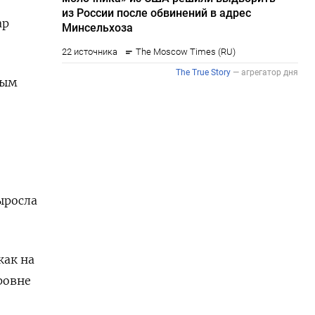
ар
ным
ыросла
как на
ровне