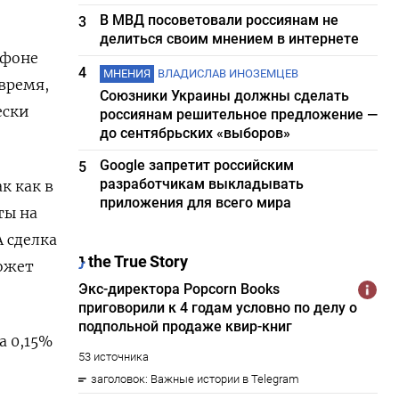
В МВД посоветовали россиянам не
3
делиться своим мнением в интернете
 фоне
4
МНЕНИЯ
ВЛАДИСЛАВ ИНОЗЕМЦЕВ
время,
Союзники Украины должны сделать
ески
россиянам решительное предложение —
до сентябрьских «выборов»
Google запретит российским
5
разработчикам выкладывать
к как в
приложения для всего мира
ты на
 сделка
ожет
а 0,15%