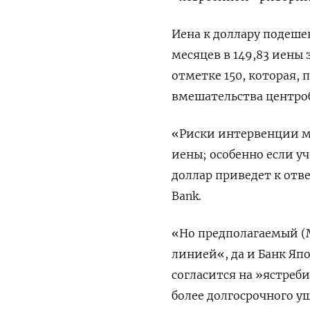
Иена к доллару подешев
месяцев в 149,83 иены 
отметке 150, которая,
вмешательства центро
«Риски интервенции мо
иены; особенно если уч
доллар приведет к отв
Bank.
«Но предполагаемый (
линией«, да и Банк Япо
согласится на »ястреб
более долгосрочного у