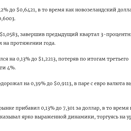
2% до $0,6421​, в то время как новозеландский долл
,6003​.
о $1,0583​, завершив предыдущий квартал 3-процент
 на протяжении года.
ся на 0,13% до $1,2213​, потеряв по итогам третьего
ти 4%.
рожал на 0,39% до $0,9113​, в паре с евро валюта в
нке прибавил 0,13% до 7,301 за доллар, в то время 
казывал ярко выраженной динамики, торгуясь на у