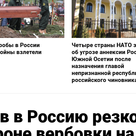
робы в России
Четыре страны НАТО 
войны взлетели
об угрозе аннексии Ро
Южной Осетии после
назначения главой
непризнанной республ
российского чиновник
в в Россию резк
фоне вербовки на