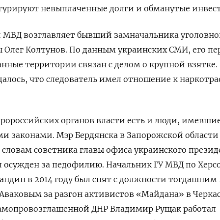
игурируют невыплаченные долги и обманутые инвес
и МВД возглавляет бывший замначальника уголовно
 Олег Колтунов. По данным украинских СМИ, его пе
анные территории связан с делом о крупной взятке.
алось, что следователь имел отношение к наркотр
ророссийских органов власти есть и люди, имевши
и законами. Мэр Бердянска в Запорожской области
о словам советника главы офиса украинского презид
 осужден за педофилию. Начальник ГУ МВД по Херс
ндин в 2014 году был снят с должности тогдашним
ваковым за разгон активистов «Майдана» в Черкас
амопровозглашенной ДНР Владимир Рущак работал