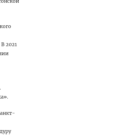
сонской
кого
 В 2021
ении
.
а».
Санкт-
дуру