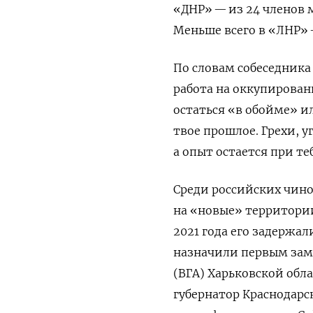
«ДНР» — из 24 членов 
Меньше всего в «ЛНР» 
По словам собеседника
работа на оккупирова
остаться «в обойме» ил
твое прошлое. Грехи, у
а опыт остается при те
Среди российских чино
на «новые» территории
2021 года его задержал
назначили первым зам
(ВГА) Харьковской обл
губернатор Краснодарс