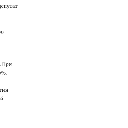
депутат
ов —
. При
0%.
утин
й.