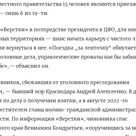
местного правительства 15 человек являются приез
— лишь 6 из 19-ти.
 «Верстки» в полпредстве президента в ЦФО, для мн
нных территориях —
шанс
начать карьеру с чистого л
и вернуться в нее.
«Поездка „за ленточку“ обнуляет
головные дела, управленческие провалы как бы забы
бе», — объяснил он.
вников, сбежавших от уголовного преследования
, — бывший мэр Краснодара Андрей Алексеенко. В 
и по делу о получении взятки, а в августе 2022-го
естителем главы военно-гражданской администра
асти. По информации «Верстки», чиновника спас
кого края Вениамин Кондратьев, «поручившись за н