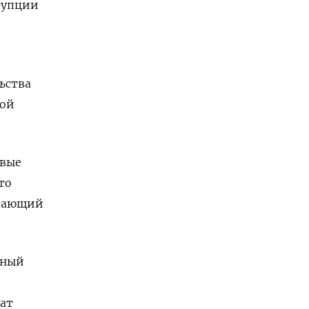
ррупции
ьства
ной
овые
то
отающий
рный
ат