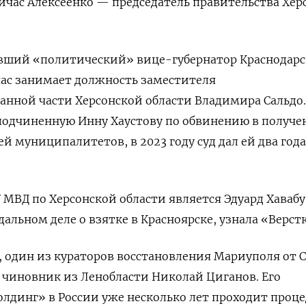
йчас Алексеенко — председатель правительства Хер
ывший «политический» вице-губернатор Краснодарс
йчас занимает должность заместителя
анной части Херсонской области Владимира Сальдо.
о подчиненную Инну Хаустову по обвинению в получ
й муниципалитетов, в 2023 году суд дал ей два года
 МВД по Херсонской области является Эдуард Хавабу
альном деле о взятке в Красноярске, узнала «Верстк
 один из кураторов восстановления Мариуполя от 
 чиновник из Ленобласти Николай Циганов. Его
динг» в России уже несколько лет проходит проце