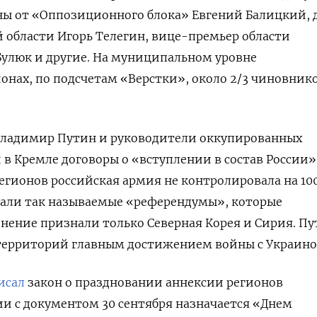
ны от «Оппозиционного блока» Евгений Балицкий, 
 области Игорь Телегин, вице-премьер области
Булюк и другие. На муниципальном уровне
онах, по
подсчетам «Верстки», около 2/3 чиновник
 Владимир Путин и руководители оккупированных
в Кремле договоры о «вступлении в состав России»
регионов российская армия не контролировала на 10
али так называемые «референдумы», которые
нение признали только Северная Корея и Сирия. П
 территорий главным достижением войны с Украино
исал
закон о праздновании аннексии регионов
ии с документом 30 сентября назначается «Днем