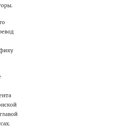
торы.
го
ревод
афику
е
ента
онской
 главой
сах.