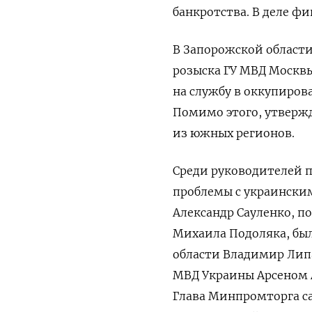
банкротства. В деле ф
В Запорожской област
розыска ГУ МВД Москвы
на службу в оккупиров
Помимо этого, утвержд
из южных регионов.
Среди руководителей п
проблемы с украинским
Александр Сауленко, п
Михаила Подоляка, был
области Владимир Липа
МВД Украины Арсеном А
Г
лава Минпромторга с