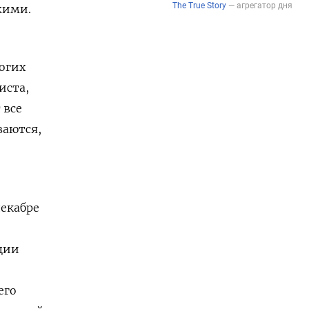
жими.
огих
иста,
 все
ваются,
декабре
ции
его