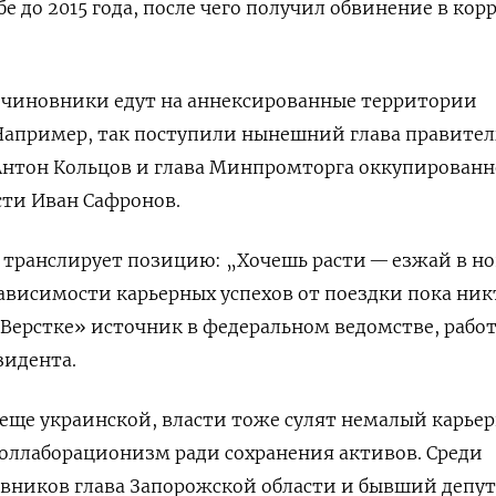
е до 2015 года, после чего получил обвинение в ко
 чиновники едут на аннексированные территории
Например, так поступили нынешний глава правител
Антон Кольцов и глава Минпромторга оккупирован
сти Иван Сафронов.
 транслирует позицию: „Хочешь расти — езжай в н
ависимости карьерных успехов от поездки пока ник
«Верстке» источник в федеральном ведомстве, раб
зидента.
еще украинской, власти тоже сулят немалый карье
 коллаборационизм ради сохранения активов.
Среди
вников глава Запорожской области и бывший депут