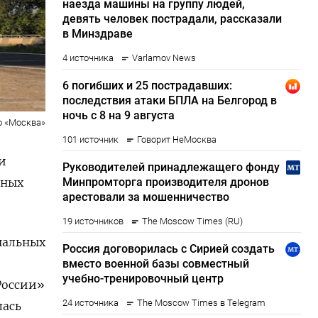
о «Москва»
и
вных
нальных
России»
лась