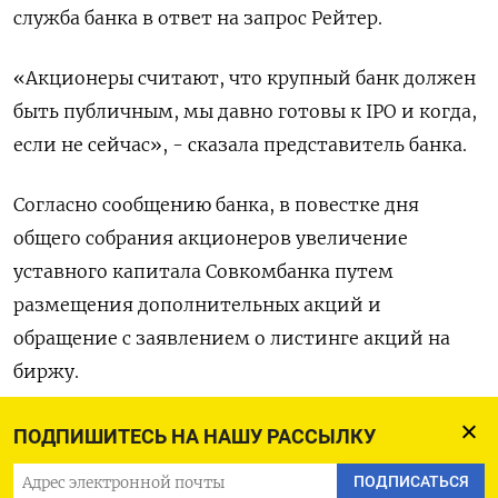
служба банка в ответ на запрос Рейтер.
«Акционеры считают, что крупный банк должен
быть публичным, мы давно готовы к IPO и когда,
если не сейчас», - сказала представитель банка.
Согласно сообщению банка, в повестке дня
общего собрания акционеров увеличение
уставного капитала Совкомбанка путем
размещения дополнительных акций и
обращение с заявлением о листинге акций на
биржу.
Совкомбанк не раскрыл в сообщении объем
ПОДПИШИТЕСЬ НА НАШУ РАССЫЛКУ
дополнительной эмиссии акций.
ПОДПИСАТЬСЯ