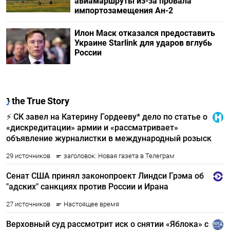
авиамаршруты из-за провала
импортозамещения Ан-2
Илон Маск отказался предоставить
Украине Starlink для ударов вглубь
России