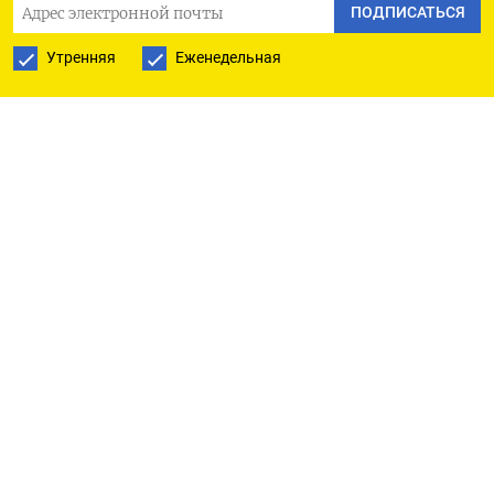
министр.
ПОДПИСАТЬСЯ
Утренняя
Еженедельная
Основой системы ПРО Варшавы является
американский комплекс Patriot. Министр назвал
ее «
самой современной техникой в мире»
.
В марте президент Беларуси Александр
Лукашенко
назвал
Варшаву одной из возможных
целей для ядерного оружия, которое передаст
Минску Россия. Как утверждает Лукашенко,
Беларусь вынуждена «вернуть» на свою
территорию ядерное оружие из-за того, что
гарантии, данные под его вывод в 1990-х годах,
были «растоптаны» и «нарушены».
«Они готовятся вторгнуться на территорию