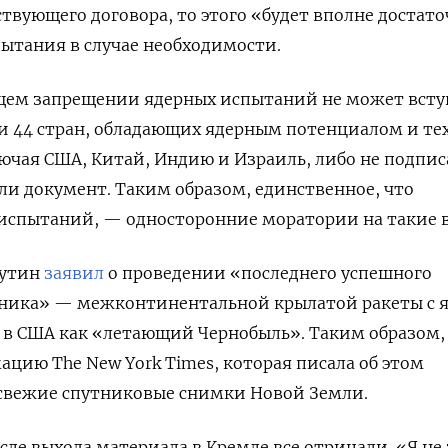
вующего договора, то этого «будет вполне достато
ытания в случае необходимости.
щем запрещении ядерных испытаний не может всту
и 44 стран, обладающих ядерным потенциалом и те
ключая США, Китай, Индию и Израиль, либо не подпис
и документ. Таким образом, единственное, что
 испытаний, — односторонние моратории на такие 
Путин
заявил
о проведении «последнего успешного
ника» — межконтинентальной крылатой ракеты с 
в США как «летающий Чернобыль»
. Таким образом,
цию The New York Times, которая писала об этом
а свежие спутниковые снимки Новой Земли.
сле выхода материала в Кремле все отрицали. «Я не