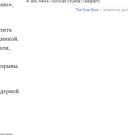
чно»,
пить
хникой.
али,
взрывы.
ядерной
 знаю,