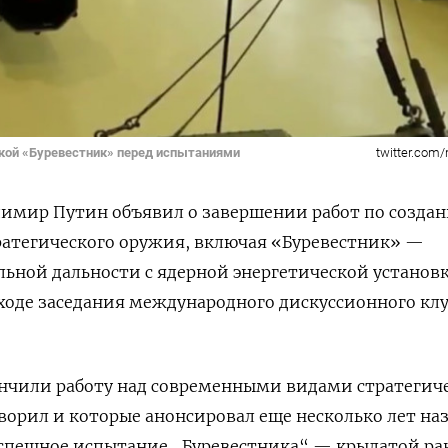
вкой «Буревестник» перед испытаниями
twitter.com
димир Путин объявил о завершении работ по созда
ратегического оружия, включая «Буревестник» —
льной дальности с ядерной энергетической установ
ходе заседания международного дискуссионного кл
нчили работу над современными видами стратегич
ворил и которые анонсировал еще несколько лет наз
успешное испытание „Буревестника“ — крылатой ра