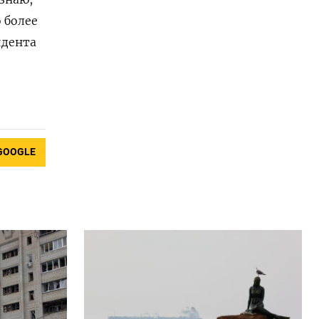
 более
идента
GOOGLE