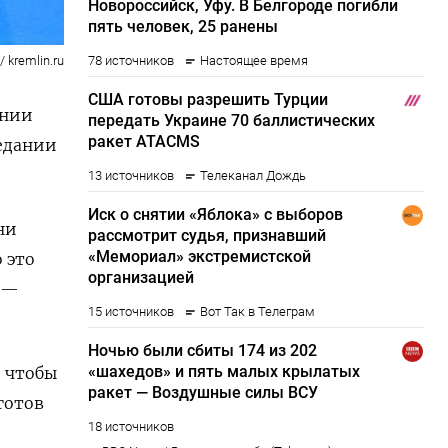
 kremlin.ru
ении
едании
ни
 это
 —
 чтобы
готов