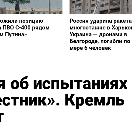
тожили позицию
Россия ударила ракет
а ПВО С-400 рядом
многоэтажке в Харько
ом Путина»
Украина — дронами в
Белгороде, погибли п
мере 6 человек
я об испытаниях
стник». Кремль
т