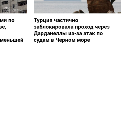
ами по
Турция частично
ве,
заблокировала проход через
Дарданеллы из-за атак по
о меньшей
судам в Черном море