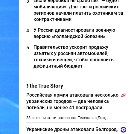
«Если вербовка не сработает — будет
3
мобилизация». Две трети российских
регионов начали платить охотникам за
контрактниками
У России диагностировали военную
4
версию «голландской болезни»
Правительство ускорит продажу
5
изъятых у россиян автомобилей,
техники и вещей, чтобы пополнить
дефицитный бюджет