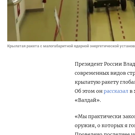
Крылатая ракета с малогабаритной ядерной энергетической устано
Президент России Вла
современных видов ст
крылатую ракету глоба
Об этом он
рассказал
в 
«Валдай».
«Мы практически зако
оружия, о которых я го
Проведено последнее 