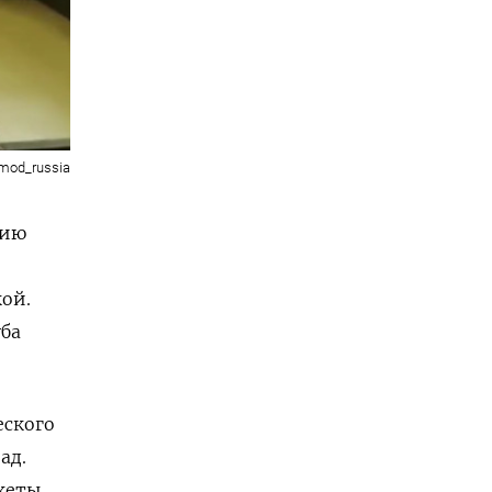
/mod_russia
нию
кой.
уба
еского
ад.
кеты