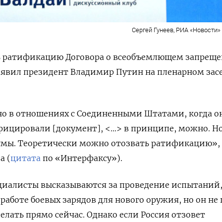
Сергей Гунеев, РИА «Новости» /
ь ратификацию Договора о всеобъемлющем запрещ
аявил президент Владимир Путин на пленарном зас
но в отношениях с Соединенными Штатами, когда о
фицировали [документ], <…> в принципе, можно. Но
думы. Теоретически можно отозвать ратификацию»,
а (
цитата
по «Интерфаксу»).
циалисты высказываются за проведение испытаний,
работе боевых зарядов для нового оружия, но он
не 
делать прямо сейчас. Однако если Россия отзовет