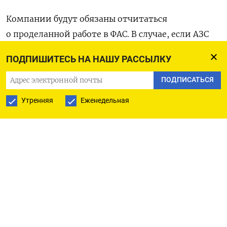
Компании будут обязаны отчитаться
о проделанной работе в ФАС.
В случае, если АЗС
откажется уменьшать цены на топливо, ФАС
ПОДПИШИТЕСЬ НА НАШУ РАССЫЛКУ
посчитает это признаком нарушения
антимонопольного законодательства, говорится
ПОДПИСАТЬСЯ
в письме.
Утренняя
Еженедельная
Россия 21 сентября ввела запрет на экспорт
бензина и дизтоплива на неопределенный срок
до стабилизации топливообеспечения и цен.
Правительство поручило снизить цены на АЗС
не только нефтяных компаний,
но и независимого сегмента.
27 сентября Владимир Путин
заявил
, что