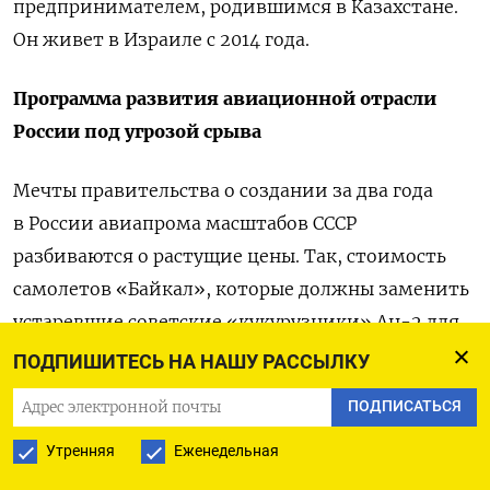
предпринимателем, родившимся в Казахстане.
Он живет в Израиле с 2014 года.
Программа развития авиационной отрасли
России под угрозой срыва
Мечты правительства о создании за два года
в России авиапрома масштабов СССР
разбиваются о растущие цены. Так, стоимость
самолетов
«Байкал», которые должны заменить
устаревшие советские «кукурузники» Ан-2 для
гражданской авиации на Дальнем Востоке, за два
ПОДПИШИТЕСЬ НА НАШУ РАССЫЛКУ
года
выросла
на 48% со 120 млн до 178 млн руб.
ПОДПИСАТЬСЯ
По словам
полпреда президента в ДФО Юрия
Утренняя
Еженедельная
Трутнева, «скачкообразный» рост стоимости