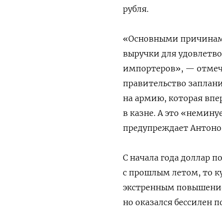
рубля.
«Основными причинам
выручки для удовлетво
импортеров», — отмеча
правительство заплани
на армию, которая впе
в казне. А это «немин
предупреждает Антоно
С начала года доллар п
с прошлым летом, то к
экстренным повышением
но оказался бессилен 