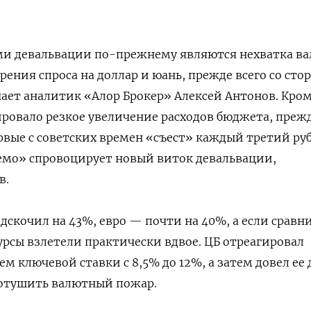
и девальвации по-прежнему являются нехватка в
рения спроса на доллар и юань, прежде всего со сто
ет аналитик «Алор Брокер» Алексей Антонов. Кром
ровало резкое увеличение расходов бюджета, прежд
рвые с советских времен «съест» каждый третий ру
уемо» спровоцирует новый виток девальвации,
в.
одскочил на 43%, евро — почти на 40%, а если сравн
урсы взлетели практически вдвое. ЦБ отреагировал
 ключевой ставки с 8,5% до 12%, а затем довел ее 
потушить валютный пожар.