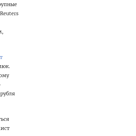
рупные
Reuters
м,
т
мюк.
вому
ю
 рубля
ться
мист