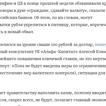
инфин и ЦБ в конце прошлой недели обзванивали к
воры в духе «граждане, сдавайте валюту», сказали 
сийских банков. Об этом, по их словам, могут
ытки рубля укрепиться в пятницу, которые, впроче
ь в новый обвал.
крепился на уровне свыше 100 рублей за доллар,
пише
ый консультант УК «Альфа-Капитал» Алексей Кли
ьнейшего повышения ключевой ставки, но это мерт
сперт: «Пока не будут введены меры по ограничени
есточение мер валютного контроля), ситуация для
ает правительству наполнить казну, поэтому вводи
я, скорее всего, не будут, полагает главный эконо