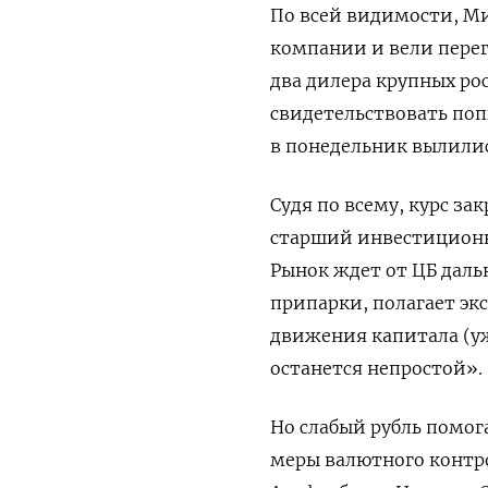
По всей видимости, М
компании и вели перего
два дилера крупных рос
свидетельствовать поп
в понедельник вылилис
Судя по всему, курс за
старший инвестиционн
Рынок ждет от ЦБ дал
припарки, полагает эк
движения капитала (уж
останется непростой».
Но слабый рубль помог
меры валютного контрол