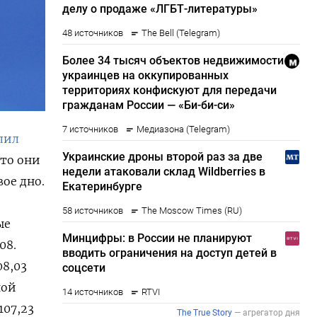
лил
что они
ое дно.
ые
08.
08,03
ной
107,23