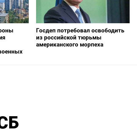
дроны
Госдеп потребовал освободить
мя
из российской тюрьмы
американского морпеха
военных
ФСБ