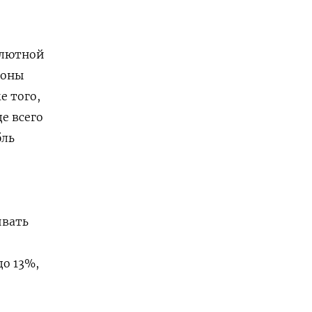
алютной
роны
е того,
е всего
бль
ивать
до 13%,