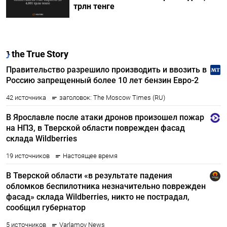
трлн тенге