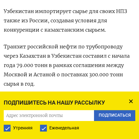
Узбекистан импортирует сырье для своих НПЗ
также из России, создавая условия для
конкуренции с казахстанским сырьем.
Транзит российской нефти по трубопроводу
через Казахстан в Узбекистан составил с начала
года 79.000 тонн в рамках соглашения между
Москвой и Астаной о поставках 300.000 тонн
сырья в год.
По железной дороге из России в Узбекистан за
ПОДПИШИТЕСЬ НА НАШУ РАССЫЛКУ
девять месяцев текущего года было
ПОДПИСАТЬСЯ
экспортировано порядка 8.100 тонн нефти и
Утренняя
Еженедельная
245.700 тонн стабильного газового конденсата,
по данным экспедиторов.