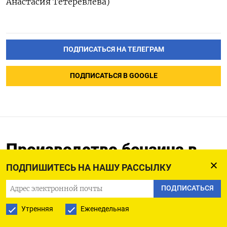
Анастасия Тетеревлева)
ПОДПИСАТЬСЯ НА ТЕЛЕГРАМ
ПОДПИСАТЬСЯ В GOOGLE
Производство бензина в
РФ выросло на 1,6% 2-8
ПОДПИШИТЕСЬ НА НАШУ РАССЫЛКУ
окт, дизтоплива снизилось
ПОДПИСАТЬСЯ
на 4,2%--Росстат
Утренняя
Еженедельная
11.10.2023