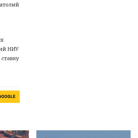
натолий
ых
ний НИУ
 ставку
GOOGLE