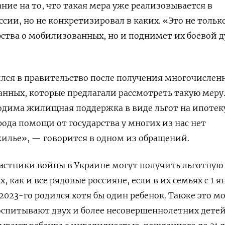
ние на то, что такая мера уже реализовывается в
сии, но не конкретизировал в каких. «Это не тольк
рства о мобилизованных, но и поднимет их боевой д
ился в правительство после получения многочислен
нных, которые предлагали рассмотреть такую меру
дима жилищная поддержка в виде льгот на ипотек
рода помощи от государства у многих из нас нет
илье», — говорится в одном из обращений.
астники войны в Украине могут получить льготную
, как и все рядовые россияне, если в их семьях с 1 я
я 2023-го родился хотя бы один ребенок. Также это м
оспитывают двух и более несовершеннолетних детей