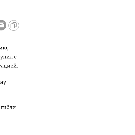
ию,
упил с
уацией.
ону
огибли