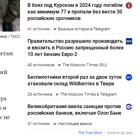
леев / ТАСС
дитам
д
лий
ера
о и
с не