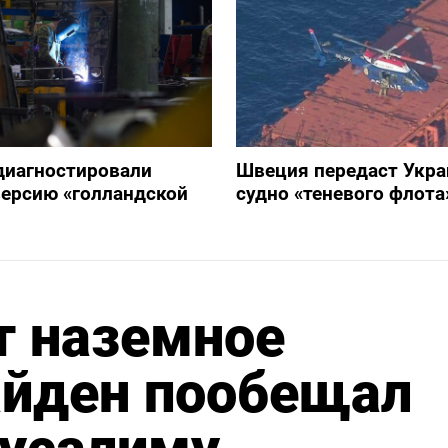
диагностировали
Швеция передаст Укра
ерсию «голландской
судно «теневого флота
т наземное
айден пообещал