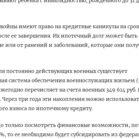
ывают ребенка с инвалидностью, рожденного до 31 
 войны имеют право на кредитные каникулы на сро
осле ее завершения. Их ипотечный долг может быть
йне или от ранений и заболеваний, которые они пол
для постоянно действующих военных существует
ая система обеспечения военнослужащих жильем (
ежегодно перечисляет на счета военных 349 614 руб. 
. Через три года эти накопления можно использоват
ого взноса по ипотечному кредиту.
адо только посмотреть финансовые возможности, п
2%, то ее необходимо будет субсидировать из федера