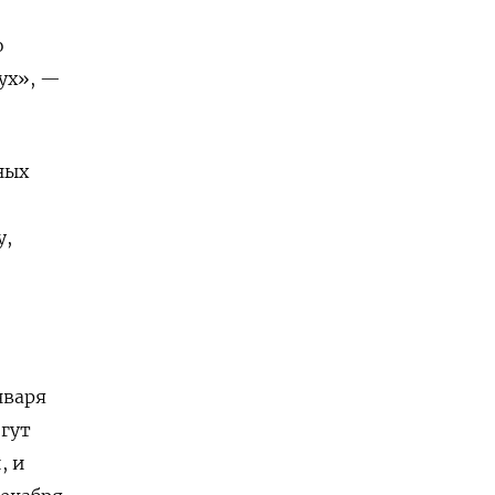
о
ух», —
ных
.
у,
нваря
огут
, и