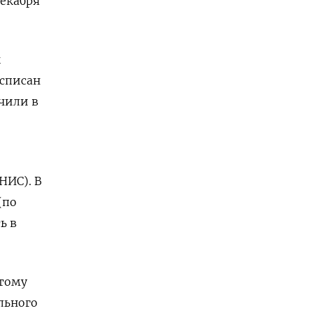
декабря
к
 списан
учили в
НИС). В
(по
ь в
отому
льного