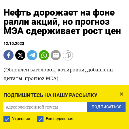
Нефть дорожает на фоне
ралли акций, но прогноз
МЭА сдерживает рост цен
12.10.2023
(Обновлен заголовок, котировки, добавлены
цитаты, прогноз МЭА)
ЛОНДОН, 12 окт (Рейтер) -
ПОДПИШИТЕСЬ НА НАШУ РАССЫЛКУ
ПОДПИСАТЬСЯ
Цены на нефть развернулись и повышаются
примерно на 1% в четверг на фоне ралли на
Утренняя
Еженедельная
мировых фондовых рынках, подогретого