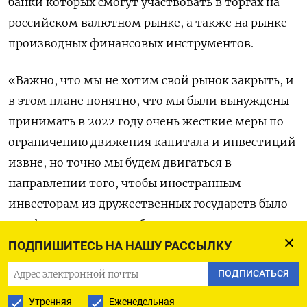
банки которых смогут участвовать в торгах на
российском валютном рынке, а также на рынке
производных финансовых инструментов.
«Важно, что мы не хотим свой рынок закрыть, и
в этом плане понятно, что мы были вынуждены
принимать в 2022 году очень жесткие меры по
ограничению движения капитала и инвестиций
извне, но точно мы будем двигаться в
направлении того, чтобы иностранным
инвесторам из дружественных государств было
комфортно с учетом обстоятельств
инвестировать, если они захотят, в нашу
ПОДПИШИТЕСЬ НА НАШУ РАССЫЛКУ
экономику», - сказал он, выступая на Уральской
ПОДПИСАТЬСЯ
конференции НАУФОР.
Утренняя
Еженедельная