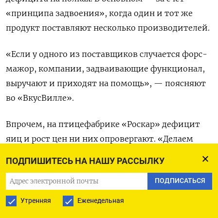
«принципа задвоения», когда один и тот же
продукт поставляют несколько производителей.
«Если у одного из поставщиков случается форс-
мажор, компании, задваивающие функционал,
выручают и приходят на помощь», — поясняют
во «ВкусВилле».
Впрочем, на птицефабрике «Роскар» дефицит
яиц и рост цен ни них опровергают. «Делаем
столько, сколько запланировали, продаем
ПОДПИШИТЕСЬ НА НАШУ РАССЫЛКУ
не меньше, чем производим. Цены на основную
ПОДПИСАТЬСЯ
брендовую продукцию держатся уже 1,5 года без
изменений», — говорит коммерческий
Утренняя
Еженедельная
директор компании Максим Жемчужников.