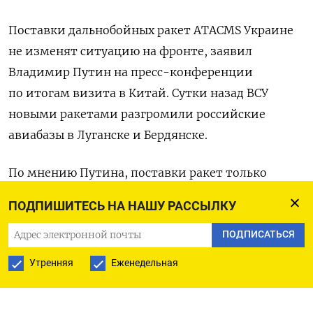
Поставки дальнобойных ракет ATACMS Украине
не изменят ситуацию на фронте, заявил
Владимир Путин
на пресс-конференции
по итогам визита в Китай. Сутки назад ВСУ
новыми ракетами разгромили российские
авиабазы в Луганске и Бердянске.
По мнению Путина, поставки ракет только
«продлят агонию» Украины, но не приведут
ПОДПИШИТЕСЬ НА НАШУ РАССЫЛКУ
к результатам. Несмотря на то, что ATACMS
создают «дополнительную угрозу», Россия
ПОДПИСАТЬСЯ
сможет отражать их атаки, заявил российский
Утренняя
Еженедельная
президент.