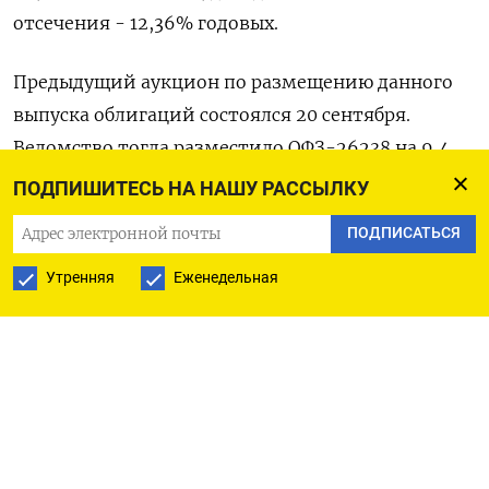
отсечения - 12,36% годовых.
Предыдущий аукцион по размещению данного
выпуска облигаций состоялся 20 сентября.
Ведомство тогда разместило ОФЗ-26238 на 9,4
миллиарда рублей под средневзвешенную
ПОДПИШИТЕСЬ НА НАШУ РАССЫЛКУ
доходность 11,83% при спросе 15,1 миллиарда
ПОДПИСАТЬСЯ
рублей. (Московское бюро)
Утренняя
Еженедельная
ПОДПИСАТЬСЯ НА ТЕЛЕГРАМ
ПОДПИСАТЬСЯ В GOOGLE