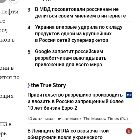
В МВД посоветовали россиянам не
3
и нефти
делиться своим мнением в интернете
го
Украина впервые ударила по складу
4
005
продуктов одной из крупнейших
иков в
в России сетей супермаркетов
Google запретит российским
5
разработчикам выкладывать
приложения для всего мира
онн в
ится по
ающих
я
ПЗ в
брь