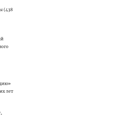
ы (438
ый
ного
ицию»
их лет
,