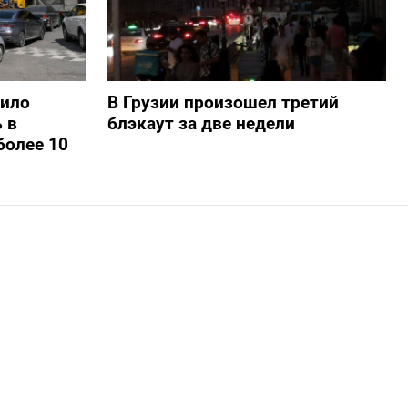
шило
В Грузии произошел третий
 в
блэкаут за две недели
более 10