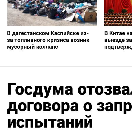
В дагестанском Каспийске из-
В Китае н
за топливного кризиса возник
выезде з
мусорный коллапс
подтверж
Госдума отозв
договора о зап
испытаний