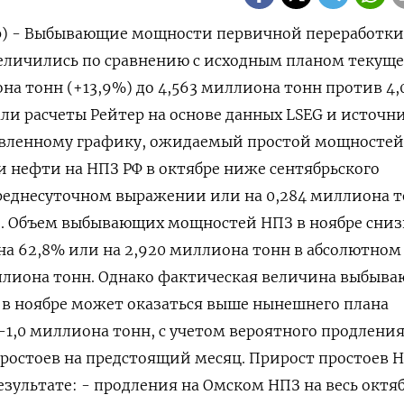
ер) - Выбывающие мощности первичной переработк
величились по сравнению с исходным планом текуще
на тонн (+13,9%) до 4,563 миллиона тонн против 4,
ли расчеты Рейтер на основе данных LSEG и источн
новленному графику, ожидаемый простой мощностей
 нефти на НПЗ РФ в октябре ниже сентябрьского
среднесуточном выражении или на 0,284 миллиона т
. Объем выбывающих мощностей НПЗ в ноябре сниз
на 62,8% или на 2,920 миллиона тонн в абсолютном
иллиона тонн. Однако фактическая величина выбыв
в ноябре может оказаться выше нынешнего плана
-1,0 миллиона тонн, с учетом вероятного продлени
ростоев на предстоящий месяц. Прирост простоев Н
езультате: - продления на Омском НПЗ на весь октя