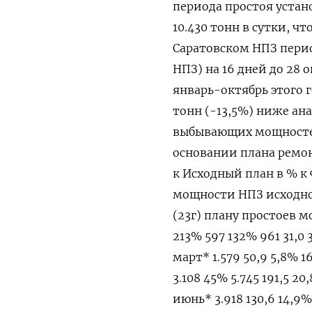
периода простоя уста
10.430 тонн в сутки, ч
Саратовском НПЗ перио
НПЗ) на 16 дней до 2
январь-октябрь этого г
тонн (-13,5%) ниже ан
выбывающих мощностей
основании плана ремонт
к Исходный план в % к 
мощности НПЗ исходно
(23г) плану простоев м
213% 597 132% 961 31,0 
март* 1.579 50,9 5,8% 1
3.108 45% 5.745 191,5 20
июнь* 3.918 130,6 14,9%