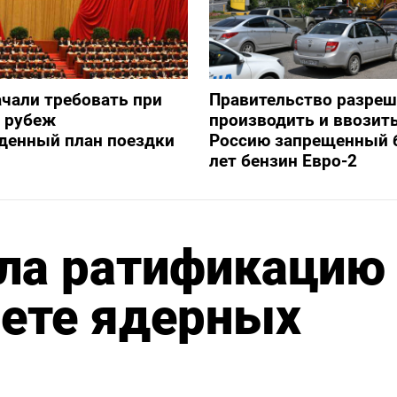
ачали требовать при
Правительство разре
а рубеж
производить и ввозить
денный план поездки
Россию запрещенный 
лет бензин Евро-2
ала ратификацию
рете ядерных