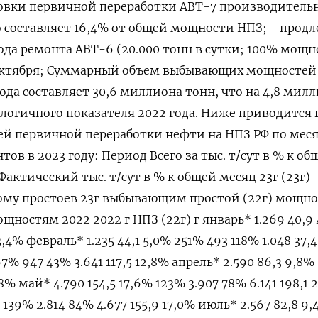
новки первичной переработки АВТ-7 производитель
то составляет 16,4% от общей мощности НПЗ; - продл
да ремонта АВТ-6 (20.000 тонн в сутки; 100% мощн
8 октября; Суммарный объем выбывающих мощностей
ода составляет 30,6 миллиона тонн, что на 4,8 мил
алогичного показателя 2022 года. Ниже приводится
 первичной переработки нефти на НПЗ РФ по мес
ов в 2023 году: Период Всего за тыс. т/сут в % к об
Фактический тыс. т/сут в % к общей месяц 23г (23г)
му простоев 23г выбывающим простой (22г) мощн
ощностям 2022 2022 г НПЗ (22г) г январь* 1.269 40,9
3,4% февраль* 1.235 44,1 5,0% 251% 493 118% 1.048 37,4
67% 947 43% 3.641 117,5 12,8% апрель* 2.590 86,3 9,8%
,8% май* 4.790 154,5 17,6% 123% 3.907 78% 6.141 198,1 
 139% 2.814 84% 4.677 155,9 17,0% июль* 2.567 82,8 9