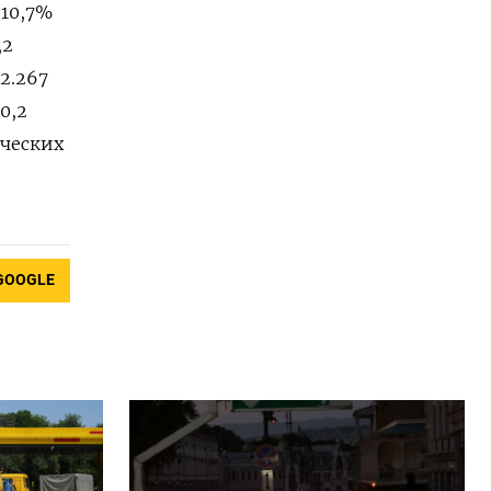
 10,7%
,2
 2.267
90,2
ических
GOOGLE