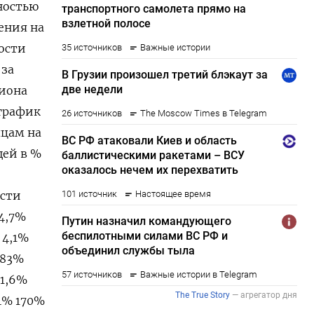
ностью
ения на
ости
 за
лиона
 график
яцам на
щей в %
ости
 4,7%
 4,1%
 83%
21,6%
,4% 170%