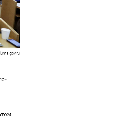
duma.gov.ru
сс-
 этом