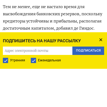
Тем не менее, еще не настало время для
высвобождения банковских резервов, поскольку
кредиторы устойчивы и прибыльны, располагая
достаточным капиталом, добавил де Гиндос.
ПОДПИШИТЕСЬ НА НАШУ РАССЫЛКУ
Оригинал сообщения на английском языке
доступен по коду: (Балаж Кораньи)
ПОДПИСАТЬСЯ
Утренняя
Еженедельная
ПОДПИСАТЬСЯ НА ТЕЛЕГРАМ
ПОДПИСАТЬСЯ В GOOGLE