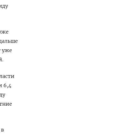
иду
 уже
 дальше
т уже
й.
власти
 6,4
ду
етние
 в