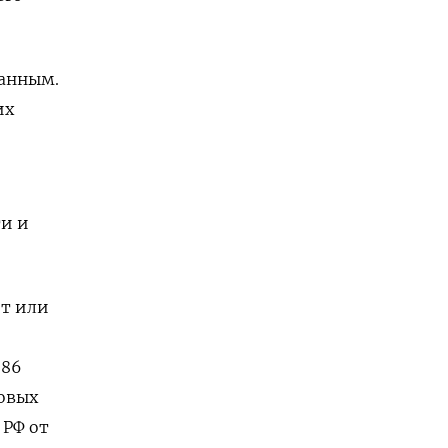
ванным.
их
-
ти и
ет или
 86
зовых
 РФ от