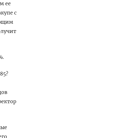
м ее
купе с
яющим
олучит
%.
85?
дов
ректор
ные
его