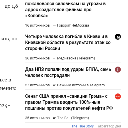
 до 1,6
ков, по
ьсе в
авнению
024-