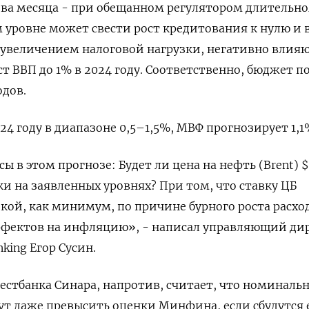
два месяца - при обещанном регулятором длительно
 уровне может свести рост кредитования к нулю и в
увеличением налоговой нагрузки, негативно вли
ст ВВП до 1% в 2024 году. Соответственно, бюджет п
дов.
24 году в диапазоне 0,5–1,5%, МВФ прогнозирует 1,1
 в этом прогнозе: Будет ли цена на нефть (Brent) $
ки на заявленных уровнях? При том, что ставку ЦБ
кой, как минимум, по причине бурного роста расхо
ффектов на инфляцию», - написал управляющий ди
king Егор Сусин.
естбанка Синара, напротив, считает, что номиналь
гут даже превысить оценки Минфина, если сбудутся 