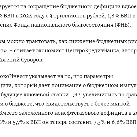
руется на сокращение бюджетного дефицита вдвое -
 ВВП в 2024 году с 3 триллионов рублей, 1,8% ВВП в
ение Фонда национального благосостояния (ФНБ).
ы можно трактовать, как снижение бюджетных рис
т», - считает экономист ЦентроКредитБанка, автор
вгений Суворов.
коИнвест указывает на то, что параметры
цита, который дает понимание о бюджетном импул
 будущее ключевой ставки ЦБР, увеличились по ср
 о бюджете, что свидетельствует о более мягкой
Вместо заложенного ненефтегазового дефицита в 2
,8% и 5,7% к ВВП он теперь составит 7,3% и 6,6% ВВП