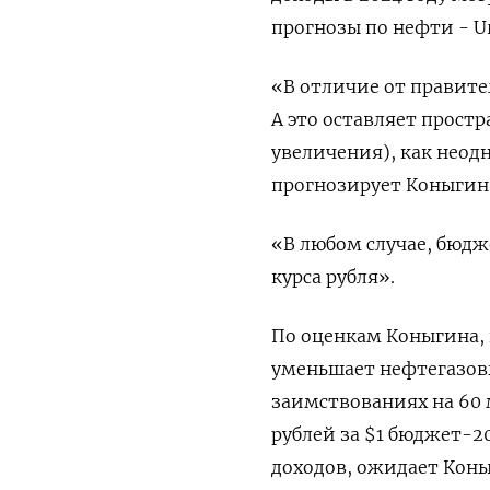
прогнозы по нефти - Ura
«В отличие от правит
А это оставляет простр
увеличения), как неод
прогнозирует Коныгин
«В любом случае, бюд
курса рубля».
По оценкам Коныгина, 
уменьшает нефтегазовы
заимствованиях на 60 
рублей за $1 бюджет-2
доходов, ожидает Коны