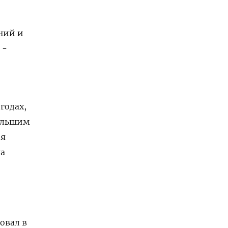
ний и
 -
годах,
большим
ия
на
овал в