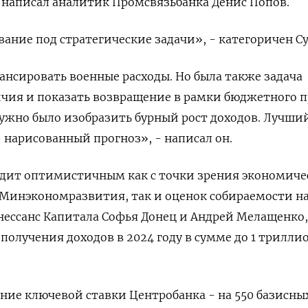
 написал аналитик Промсвязьбанка Денис Попов.
ание под стратегические задачи», - категоричен Су
ансировать военные расходы. Но была также задача
чия и показать возвращение в рамки бюджетного 
 нужно было изобразить бурный рост доходов. Лучши
- нарисованный прогноз», - написал он.
ядит оптимистичным как с точки зрения экономиче
Минэкономразвития, так и оценок собираемости на
нессанс Капитала Софья Донец и Андрей Мелащенко,
получения доходов в 2024 году в сумме до 1 трилли
ие ключевой ставки Центробанка - на 550 базисны