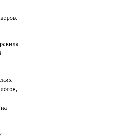
воров.
правила
й
ских
логов,
она
х