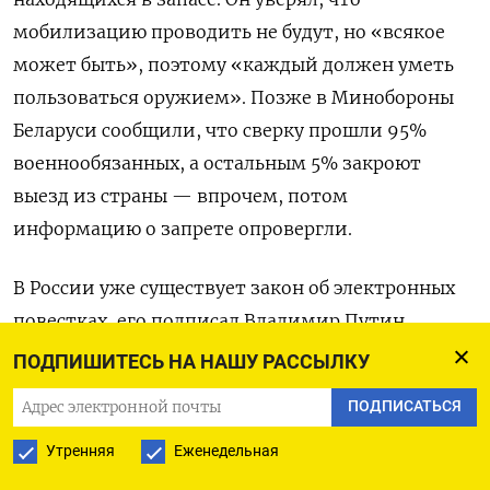
мобилизацию проводить не будут, но
«всякое
может быть», поэтому «каждый должен уметь
пользоваться оружием». Позже в Минобороны
Беларуси сообщили, что сверку прошли 95%
военнообязанных, а остальным 5% закроют
выезд из страны — впрочем, потом
информацию о запрете опровергли.
В России уже существует закон об электронных
повестках, его подписал Владимир Путин
в апреле 2023 года. Для реализации закона
ПОДПИШИТЕСЬ НА НАШУ РАССЫЛКУ
Минцфиры создает онлайн-реестр воинского
ПОДПИСАТЬСЯ
учета, он заработает в России не раньше 2025
года,
утверждают
чиновники.
По новому закону
Утренняя
Еженедельная
повестка будет считаться врученной с момента