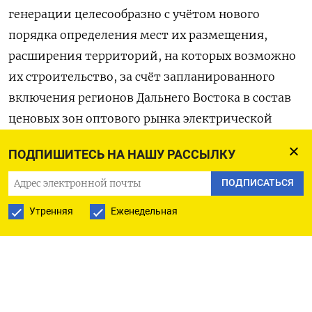
генерации целесообразно с учётом нового
порядка определения мест их размещения,
расширения территорий, на которых возможно
их строительство, за счёт запланированного
включения регионов Дальнего Востока в состав
ценовых зон оптового рынка электрической
энергии и мощности, проект постановления
ПОДПИШИТЕСЬ НА НАШУ РАССЫЛКУ
предусматривает перенос очередного отбора
проектов на оптовом рынке на декабрь 2024
ПОДПИСАТЬСЯ
года», - говорится в сообщении.
Утренняя
Еженедельная
Кроме того, министерство предложило
повысить плату за отобранные в 2021 году
проекты строительства солнечных станций в
связи с их удорожанием. Речь идет о 18 объектах