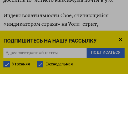
достигла 16-летнего максимума почти в 5%.
Индекс волатильности Cboe, считающийся
«индикатором страха» на Уолл-стрит,
подскочил до максимума с марта.
ПОДПИШИТЕСЬ НА НАШУ РАССЫЛКУ
Индекс Dow Jones закрылся ниже на 0,75% до
ПОДПИСАТЬСЯ
33.414,17 пункта, индекс S&P 500 упал на 0,85% до
Утренняя
Еженедельная
4.278 пункта​, в то время как ​Nasdaq опустился на
0,96% до 13.186,175 пункта​.
Данные на этой неделе указали на высокий
потребительский спрос и сжатый рынок труда.
Число заявок на пособие по безработице в США за
неделю снизилось до девятимесячного
минимума.