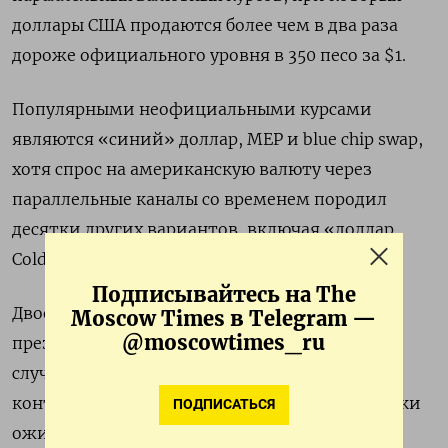
доллары США продаются более чем в два раза
дороже официального уровня в 350 песо за $1.
Популярными неофициальными курсами
являются «синий» доллар, MEP и blue chip swap,
хотя спрос на американскую валюту через
параллельные каналы со временем породил
десятки других вариантов, включая «доллар
Coldplay» и «доллар Malbec».
Подписывайтесь на The
Двое из трех основных кандидатов в
Moscow Times в Telegram —
@moscowtimes_ru
президенты, Милей и Буллрич, пообещали в
случае победы на выборах быстро отменить
контроль над движением капитала. Аналитики
ПОДПИСАТЬСЯ
ожидают, что это приведет к резкой