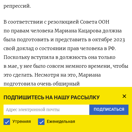
репрессий.
В соответствии с резолюцией Совета ООН
по правам человека Мариана Кацарова должна
была подготовить и представить в октябре 2023
свой доклад о состоянии прав человека в РФ.
Поскольку вступила в должность она только
в мае, у нее было совсем немного времени, чтобы
это сделать. Несмотря на это, Мариана
подготовила очень обширный
и информативный
доклад
, в котором
ПОДПИШИТЕСЬ НА НАШУ РАССЫЛКУ
задокументировала систематические
ПОДПИСАТЬСЯ
нарушения прав человека, включая запрет
на антивоенное мнение, ограничение
Утренняя
Еженедельная
независимых источников информации,