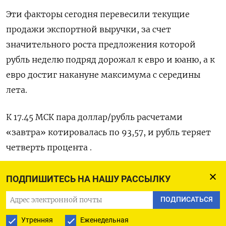
Эти факторы сегодня перевесили текущие
продажи экспортной выручки, за счет
значительного роста предложения которой
рубль неделю подряд дорожал к евро и юаню, а к
евро достиг накануне максимума с середины
лета.
К 17.45 МСК пара доллар/рубль расчетами
«завтра» котировалась по 93,57, и рубль теряет
четверть процента .
Пара евро/рубль котировалась по 98,84, и здесь
ПОДПИШИТЕСЬ НА НАШУ РАССЫЛКУ
рубль теряет менее 0,1%.
ПОДПИСАТЬСЯ
В паре с юанем рубль дешевеет на треть
Утренняя
Еженедельная